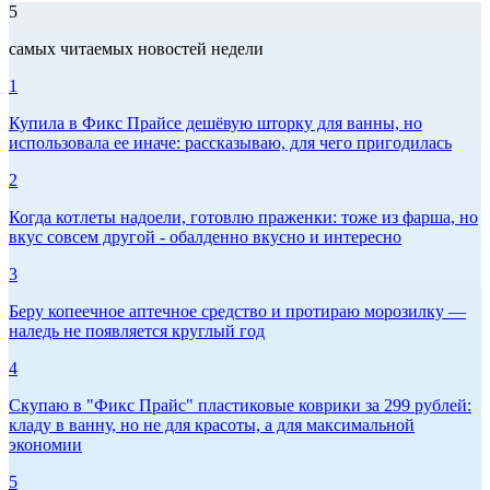
5
самых читаемых новостей недели
1
Купила в Фикс Прайсе дешёвую шторку для ванны, но
использовала ее иначе: рассказываю, для чего пригодилась
2
Когда котлеты надоели, готовлю праженки: тоже из фарша, но
вкус совсем другой - обалденно вкусно и интересно
3
Беру копеечное аптечное средство и протираю морозилку —
наледь не появляется круглый год
4
Скупаю в "Фикс Прайс" пластиковые коврики за 299 рублей:
кладу в ванну, но не для красоты, а для максимальной
экономии
5