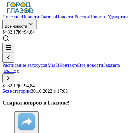
Полезное
Новости Глазова
Новости России
Новости Удмуртии
Все новости
$=
82,17
|
€=
94,84
Расписание автобусов
Мы ВКонтакте
Все новости
Заказать
рекламу
$=
82,17
|
€=
94,84
Без категории
30.10.2022 в 17:03
Стирка ковров в Глазове!