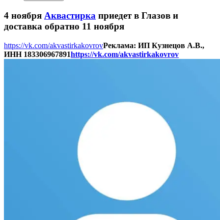
4 ноября
Аквастирка
приедет в Глазов и
доставка обратно 11 ноября
https://vk.com/akvastirkakovrov
Реклама: ИП Кузнецов А.В.,
ИНН 183306967891
https://vk.com/akvastirkakovrov