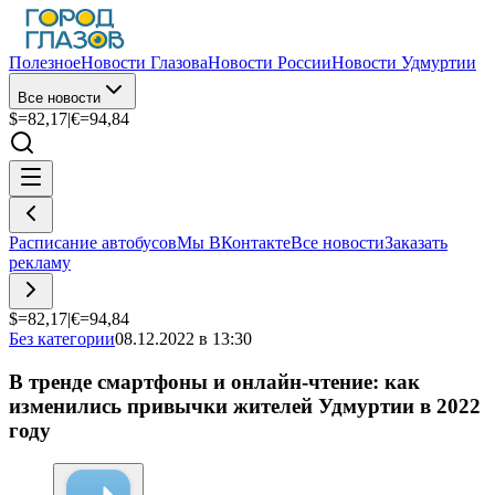
Полезное
Новости Глазова
Новости России
Новости Удмуртии
Все новости
$=
82,17
|
€=
94,84
Расписание автобусов
Мы ВКонтакте
Все новости
Заказать
рекламу
$=
82,17
|
€=
94,84
Без категории
08.12.2022 в 13:30
В тренде смартфоны и онлайн-чтение: как
изменились привычки жителей Удмуртии в 2022
году