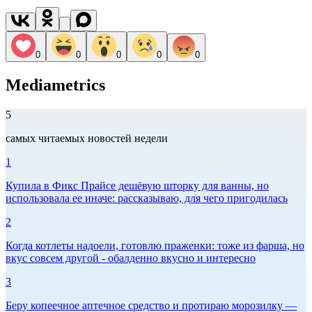
0
0
0
0
0
Mediametrics
5
самых читаемых новостей недели
1
Купила в Фикс Прайсе дешёвую шторку для ванны, но
использовала ее иначе: рассказываю, для чего пригодилась
2
Когда котлеты надоели, готовлю праженки: тоже из фарша, но
вкус совсем другой - обалденно вкусно и интересно
3
Беру копеечное аптечное средство и протираю морозилку —