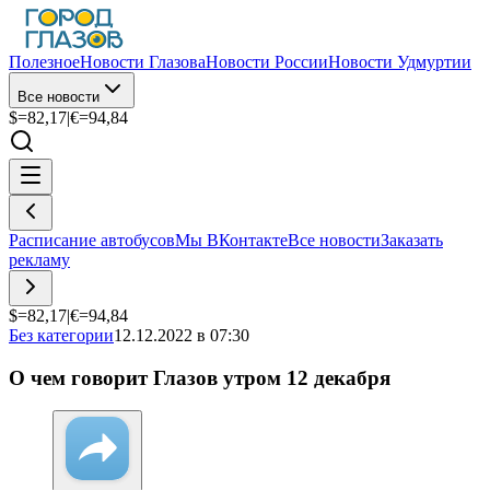
Полезное
Новости Глазова
Новости России
Новости Удмуртии
Все новости
$=
82,17
|
€=
94,84
Расписание автобусов
Мы ВКонтакте
Все новости
Заказать
рекламу
$=
82,17
|
€=
94,84
Без категории
12.12.2022 в 07:30
О чем говорит Глазов утром 12 декабря