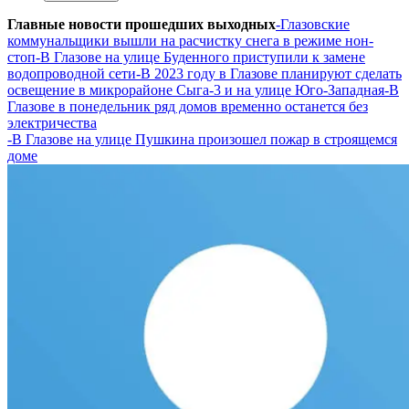
Главные новости прошедших выходных
-Глазовские
коммунальщики вышли на расчистку снега в режиме нон-
стоп
-В Глазове на улице Буденного приступили к замене
водопроводной сети
-В 2023 году в Глазове планируют сделать
освещение в микрорайоне Сыга-3 и на улице Юго-Западная
-В
Глазове в понедельник ряд домов временно останется без
электричества
-В Глазове на улице Пушкина произошел пожар в строящемся
доме