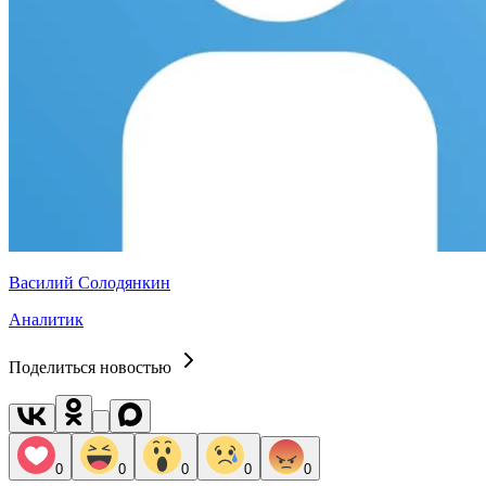
Василий Солодянкин
Аналитик
Поделиться новостью
0
0
0
0
0