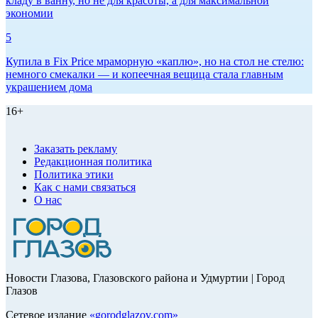
кладу в ванну, но не для красоты, а для максимальной
экономии
5
Купила в Fix Price мраморную «каплю», но на стол не стелю:
немного смекалки — и копеечная вещица стала главным
украшением дома
16+
Заказать рекламу
Редакционная политика
Политика этики
Как с нами связаться
О нас
Новости Глазова, Глазовского района и Удмуртии | Город
Глазов
Сетевое издание
«
gorodglazov.com
»