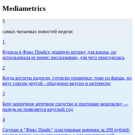
Mediametrics
5
самых читаемых новостей недели
1
Купила в Фикс Прайсе дешёвую шторку для ванны, но
использовала ее иначе: рассказываю, для чего пригодилась
2
Когда котлеты надоели, готовлю праженки: тоже из фарша, но
вкус совсем другой - обалденно вкусно и интересно
3
Беру копеечное аптечное средство и протираю морозилку —
наледь не появляется круглый год
4
Скупаю в "Фикс Прайс" пластиковые коврики за 299 рублей: