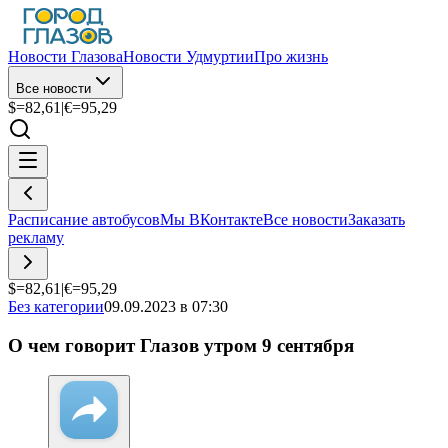
Новости Глазова
Новости Удмуртии
Про жизнь
Все новости
$=
82,61
|
€=
95,29
Расписание автобусов
Мы ВКонтакте
Все новости
Заказать
рекламу
$=
82,61
|
€=
95,29
Без категории
09.09.2023 в 07:30
О чем говорит Глазов утром 9 сентября