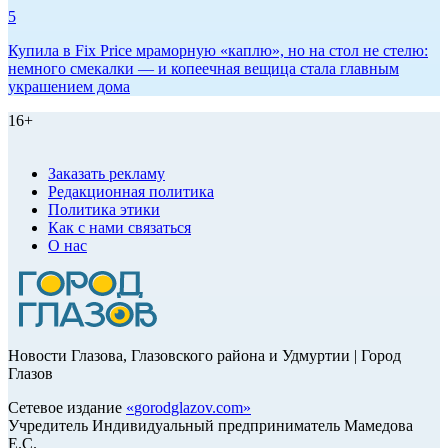
5
Купила в Fix Price мраморную «каплю», но на стол не стелю:
немного смекалки — и копеечная вещица стала главным
украшением дома
16+
Заказать рекламу
Редакционная политика
Политика этики
Как с нами связаться
О нас
Новости Глазова, Глазовского района и Удмуртии | Город
Глазов
Сетевое издание
«
gorodglazov.com
»
Учредитель Индивидуальный предприниматель Мамедова
Е.С.