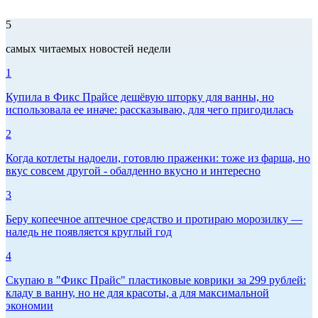
5
самых читаемых новостей недели
1
Купила в Фикс Прайсе дешёвую шторку для ванны, но
использовала ее иначе: рассказываю, для чего пригодилась
2
Когда котлеты надоели, готовлю праженки: тоже из фарша, но
вкус совсем другой - обалденно вкусно и интересно
3
Беру копеечное аптечное средство и протираю морозилку —
наледь не появляется круглый год
4
Скупаю в "Фикс Прайс" пластиковые коврики за 299 рублей:
кладу в ванну, но не для красоты, а для максимальной
экономии