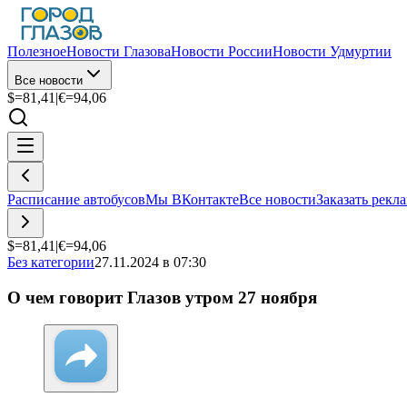
Полезное
Новости Глазова
Новости России
Новости Удмуртии
Все новости
$=
81,41
|
€=
94,06
Расписание автобусов
Мы ВКонтакте
Все новости
Заказать рекл
$=
81,41
|
€=
94,06
Без категории
27.11.2024 в 07:30
О чем говорит Глазов утром 27 ноября