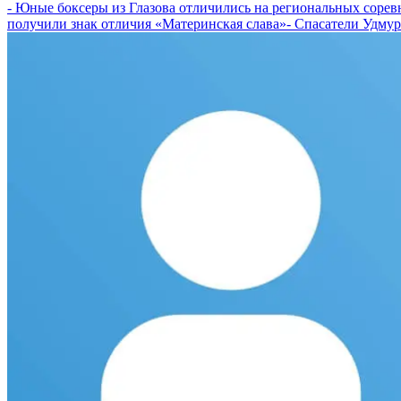
- Юные боксеры из Глазова отличились на региональных соре
получили знак отличия «Материнская слава»
- Спасатели Удмур