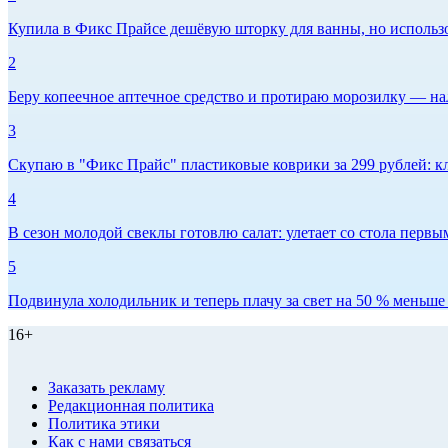
Купила в Фикс Прайсе дешёвую шторку для ванны, но использов
2
Беру копеечное аптечное средство и протираю морозилку — нал
3
Скупаю в "Фикс Прайс" пластиковые коврики за 299 рублей: кл
4
В сезон молодой свеклы готовлю салат: улетает со стола первым
5
Подвинула холодильник и теперь плачу за свет на 50 % меньше -
16+
Заказать рекламу
Редакционная политика
Политика этики
Как с нами связаться