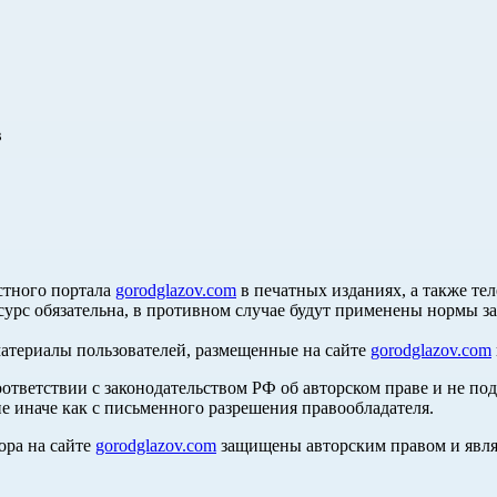
в
стного портала
gorodglazov.com
в печатных изданиях, а также те
сурс обязательна, в противном случае будут применены нормы з
материалы пользователей, размещенные на сайте
gorodglazov.com
оответствии с законодательством РФ об авторском праве и не по
е иначе как с письменного разрешения правообладателя.
ора на сайте
gorodglazov.com
защищены авторским правом и явля