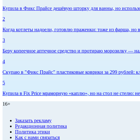
Купила в Фикс Прайсе дешёвую шторку для ванны, но использов
2
Когда котлеты надоели, готовлю праженки: тоже из фарша, но в
3
Беру копеечное аптечное средство и протираю морозилку — нал
4
Скупаю в "Фикс Прайс" пластиковые коврики за 299 рублей: кл
5
Купила в Fix Price мраморную «каплю», но на стол не стелю:
16+
Заказать рекламу
Редакционная политика
Политика этики
Как с нами связаться