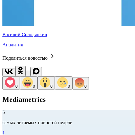
Василий Солодянкин
Аналитик
Поделиться новостью
0
0
0
0
0
Mediametrics
5
самых читаемых новостей недели
1