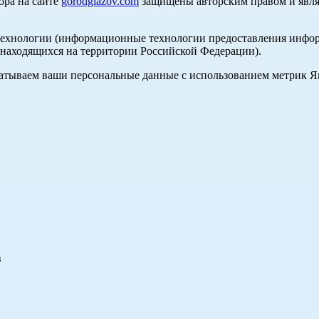
ора на сайте
gorodglazov.com
защищены авторским правом и явля
хнологии (информационные технологии предоставления информа
, находящихся на территории Российской Федерации).
абатываем ваши персональные данные с использованием метрик 
в