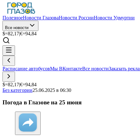
Полезное
Новости Глазова
Новости России
Новости Удмуртии
Все новости
$=
82,17
|
€=
94,84
Расписание автобусов
Мы ВКонтакте
Все новости
Заказать рекл
$=
82,17
|
€=
94,84
Без категории
25.06.2025 в 06:30
Погода в Глазове на 25 июня