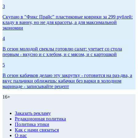
3
Скупаю в "Фикс Прайс" пластиковые коврики за 299 рублей:
кладу в ванну, но не для красоты, а для максимальной
экономии
4
В сезон молодой свеклы готовлю салат: улетает со стола
первым - вкусно и с хлебом, и с мясом, и с картошкой
5
В сезон кабачков делаю эту закрутку - готовится на раз-два, а
вкус пальчики оближешь: кабачки без варки в холодном
маринаде - записывайте рецепт
16+
Заказать рекламу
Редакционная политика
Политика этики
Как с нами связаться
О нас