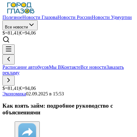
Полезное
Новости Глазова
Новости России
Новости Удмуртии
Все новости
$=
81,41
|
€=
94,06
Расписание автобусов
Мы ВКонтакте
Все новости
Заказать
рекламу
$=
81,41
|
€=
94,06
Экономика
02.09.2025 в 15:53
Как взять займ: подробное руководство с
объяснениями