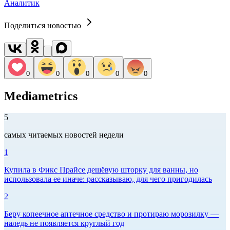
Аналитик
Поделиться новостью
0
0
0
0
0
Mediametrics
5
самых читаемых новостей недели
1
Купила в Фикс Прайсе дешёвую шторку для ванны, но
использовала ее иначе: рассказываю, для чего пригодилась
2
Беру копеечное аптечное средство и протираю морозилку —
наледь не появляется круглый год