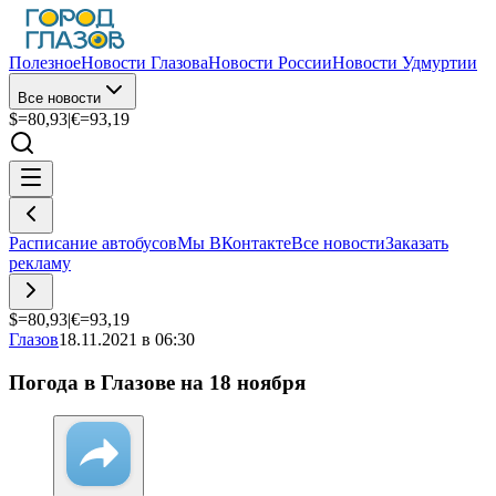
Полезное
Новости Глазова
Новости России
Новости Удмуртии
Все новости
$=
80,93
|
€=
93,19
Расписание автобусов
Мы ВКонтакте
Все новости
Заказать
рекламу
$=
80,93
|
€=
93,19
Глазов
18.11.2021 в 06:30
Погода в Глазове на 18 ноября