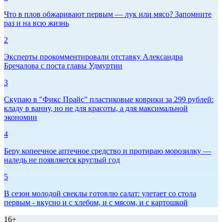
Что в плов обжаривают первым — лук или мясо? Запомните
раз и на всю жизнь
2
Эксперты прокомментировали отставку Александра
Бречалова с поста главы Удмуртии
3
Скупаю в "Фикс Прайс" пластиковые коврики за 299 рублей:
кладу в ванну, но не для красоты, а для максимальной
экономии
4
Беру копеечное аптечное средство и протираю морозилку —
наледь не появляется круглый год
5
В сезон молодой свеклы готовлю салат: улетает со стола
первым - вкусно и с хлебом, и с мясом, и с картошкой
16+