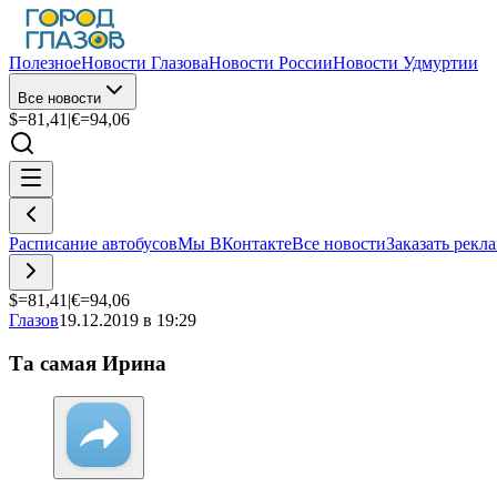
Полезное
Новости Глазова
Новости России
Новости Удмуртии
Все новости
$=
81,41
|
€=
94,06
Расписание автобусов
Мы ВКонтакте
Все новости
Заказать рекл
$=
81,41
|
€=
94,06
Глазов
19.12.2019 в 19:29
Та самая Ирина