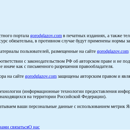
стного портала
gorodglazov.com
в печатных изданиях, а также те
сурс обязательна, в противном случае будут применены нормы з
материалы пользователей, размещенные на сайте
gorodglazov.com
оответствии с законодательством РФ об авторском праве и не по
е иначе как с письменного разрешения правообладателя.
ора на сайте
gorodglazov.com
защищены авторским правом и явля
хнологии (информационные технологии предоставления информа
, находящихся на территории Российской Федерации).
абатываем ваши персональные данные с использованием метрик 
нами связаться
О нас