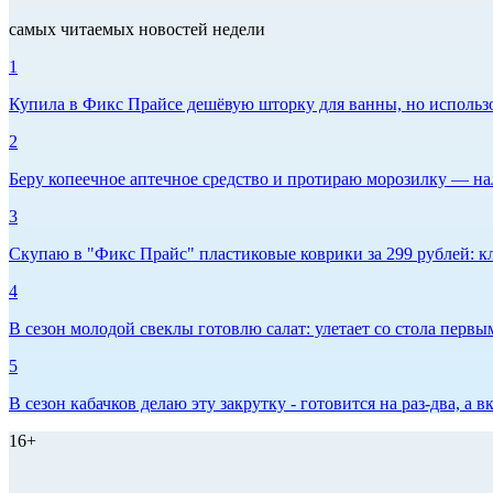
самых читаемых новостей недели
1
Купила в Фикс Прайсе дешёвую шторку для ванны, но использов
2
Беру копеечное аптечное средство и протираю морозилку — нал
3
Скупаю в "Фикс Прайс" пластиковые коврики за 299 рублей: кл
4
В сезон молодой свеклы готовлю салат: улетает со стола первым
5
В сезон кабачков делаю эту закрутку - готовится на раз-два, а
16+