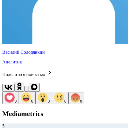
Василий Солодянкин
Аналитик
Поделиться новостью
0
0
0
0
0
Mediametrics
5