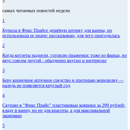
5
самых читаемых новостей недели
1
Купила в Фикс Прайсе дешёвую шторку для ванны, но
использовала ее иначе: рассказываю, для чего пригодилась
2
Когда котлеты надоели, готовлю праженки: тоже из фарша, но
вкус совсем другой - обалденно вкусно и интересно
3
Беру копеечное аптечное средство и протираю морозилку —
наледь не появляется круглый год
4
Скупаю в "Фикс Прайс" пластиковые коврики за 299 рублей:
кладу в ванну, но не для красоты, а для максимальной
экономии
5