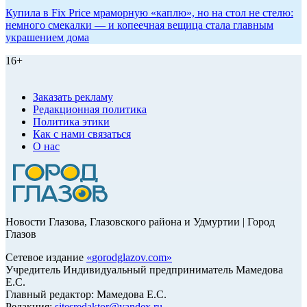
Купила в Fix Price мраморную «каплю», но на стол не стелю:
немного смекалки — и копеечная вещица стала главным
украшением дома
16+
Заказать рекламу
Редакционная политика
Политика этики
Как с нами связаться
О нас
Новости Глазова, Глазовского района и Удмуртии | Город
Глазов
Сетевое издание
«
gorodglazov.com
»
Учредитель Индивидуальный предприниматель Мамедова
Е.С.
Главный редактор: Мамедова Е.С.
Редакция:
sitesredaktor@yandex.ru