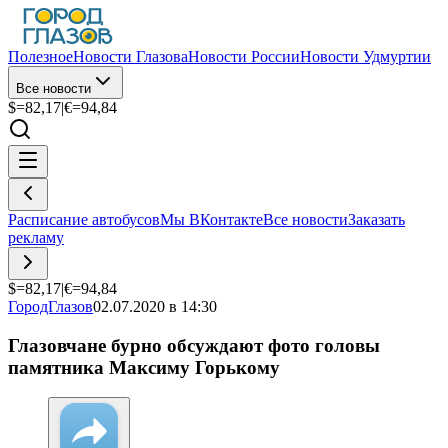
Полезное
Новости Глазова
Новости России
Новости Удмуртии
Все новости
$=
82,17
|
€=
94,84
Расписание автобусов
Мы ВКонтакте
Все новости
Заказать
рекламу
$=
82,17
|
€=
94,84
ГородГлазов
02.07.2020 в 14:30
Глазовчане бурно обсуждают фото головы
памятника Максиму Горькому