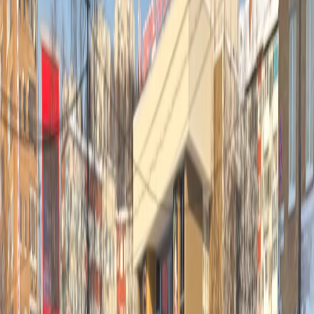
фото редакции
2026 год принёс российским водителям целый ряд серьёзных
нововведений. Изменения затронули практически все сферы:
от дорожных знаков и
штрафов
до правил оформления
ОСАГО и требований к автошколам с таксистами. Разберёмся
по порядку, чтобы вы были готовы к любым сюрпризам на
дороге.
Новые знаки и разметка уже на дорогах
В городах начали появляться указатели, выполненные по
обновлённому ГОСТу. Теперь чаще встречаются совмещённые
таблички для выделенных полос, зон такси и других
специальных участков. Кроме того, на перекрёстках
устанавливают светофоры с дополнительными сигналами, а
на асфальте появилась разметка с текстовыми подсказками.
Всё это сделано для того, чтобы упростить навигацию, но
первое время придётся быть внимательнее.
Штрафы выросли почти в полтора раза
Самые заметные изменения коснулись денежных наказаний.