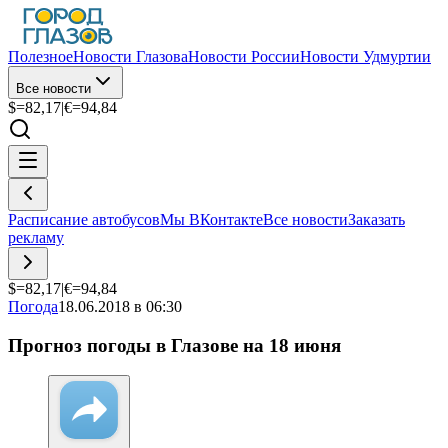
Полезное
Новости Глазова
Новости России
Новости Удмуртии
Все новости
$=
82,17
|
€=
94,84
Расписание автобусов
Мы ВКонтакте
Все новости
Заказать
рекламу
$=
82,17
|
€=
94,84
Погода
18.06.2018 в 06:30
Прогноз погоды в Глазове на 18 июня