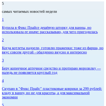
5
самых читаемых новостей недели
1
Купила в Фикс Прайсе дешёвую шторку для ванны, но
использовала ее иначе: рассказываю, для чего пригодилась
2
Когда котлеты надоели, готовлю праженки: тоже из фарша, но
вкус совсем другой - обалденно вкусно и интересно
3
Беру копеечное аптечное средство и протираю морозилку —
наледь не появляется круглый год
4
Скупаю в "Фикс Прайс" пластиковые коврики за 299 рублей:
кладу в ванну, но не для красоты, а для максимальной
экономии
5