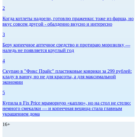
2
Когда котлеты надоели, готовлю праженки: тоже из фарша, но
вкус совсем другой - обалденно вкусно и интересно
3
Беру копеечное аптечное средство и протираю морозилку —
наледь не появляется круглый год
4
Скупаю в "Фикс Прайс" пластиковые коврики за 299 рублей:
кладу в ванну, но не для красоты, а для максимальной
экономии
5
Купила в Fix Price мраморную «каплю», но на стол не стелю:
немного смекалки — и копеечная вещица стала главным
украшением дома
16+