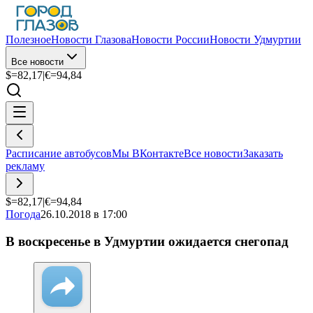
Полезное
Новости Глазова
Новости России
Новости Удмуртии
Все новости
$=
82,17
|
€=
94,84
Расписание автобусов
Мы ВКонтакте
Все новости
Заказать
рекламу
$=
82,17
|
€=
94,84
Погода
26.10.2018 в 17:00
В воскресенье в Удмуртии ожидается снегопад