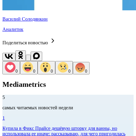
Василий Солодянкин
Аналитик
Поделиться новостью
0
0
0
0
0
Mediametrics
5
самых читаемых новостей недели
1
Купила в Фикс Прайсе дешёвую шторку для ванны, но
использовала ее иначе: рассказываю, для чего пригодилась