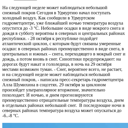
На следующей неделе может наблюдаться небольшой
снежный покров
Сегодня в Удмуртию начал поступать
холодный воздух. Как сообщили в Удмуртском
гидрометцентре, уже ближайшей ночью температура воздуха
опустится до -3 °С. Небольшие осадки в виде мокрого снега и
дождя в субботу вероятны в северных и центральных районах
республики. - 28 октября к республике подойдет
атлантический циклон, с которым будут связаны умеренные
осадки: в северных районах преимущественно в виде снега, в
центральных и южных – снега, переходящего в мокрый снег и
дождь, а потом вновь в снег. Синоптики предупреждают: на
дорогах будут накат и гололедица, в ночь на 29 октября
местами возможен туман. - Снег, вероятнее всего, не растает,
и на следующей неделе может наблюдаться небольшой
снежный покров, - написала пресс-секретарь гидрометцентра
Алла Шумихина в соцсетях. 29 октября за циклоном
произойдет ультраполярное вторжение, значительно
похолодает. И ночью, и днем прогнозируются
преимущественно отрицательные температуры воздуха, днем
в отдельных районах небольшой снег. В последующие ночи в
северных районах температура воздуха может опускаться до
-6..-8 °С.