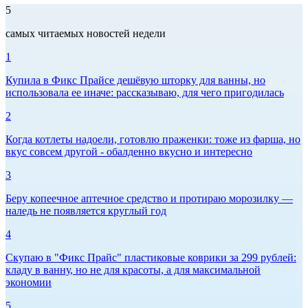
5
самых читаемых новостей недели
1
Купила в Фикс Прайсе дешёвую шторку для ванны, но
использовала ее иначе: рассказываю, для чего пригодилась
2
Когда котлеты надоели, готовлю праженки: тоже из фарша, но
вкус совсем другой - обалденно вкусно и интересно
3
Беру копеечное аптечное средство и протираю морозилку —
наледь не появляется круглый год
4
Скупаю в "Фикс Прайс" пластиковые коврики за 299 рублей:
кладу в ванну, но не для красоты, а для максимальной
экономии
5