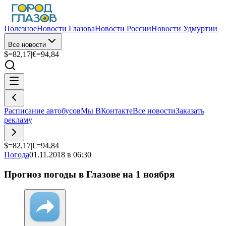
Полезное
Новости Глазова
Новости России
Новости Удмуртии
Все новости
$=
82,17
|
€=
94,84
Расписание автобусов
Мы ВКонтакте
Все новости
Заказать
рекламу
$=
82,17
|
€=
94,84
Погода
01.11.2018 в 06:30
Прогноз погоды в Глазове на 1 ноября