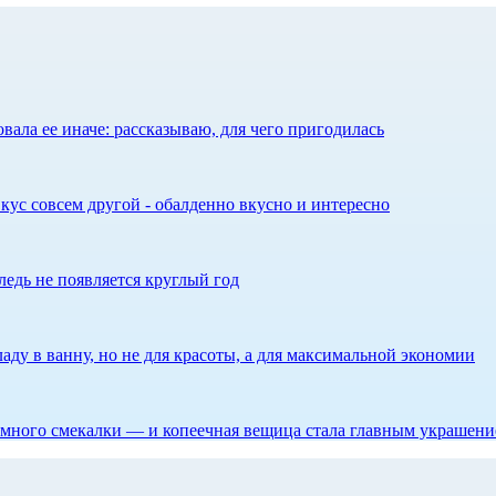
ала ее иначе: рассказываю, для чего пригодилась
кус совсем другой - обалденно вкусно и интересно
едь не появляется круглый год
аду в ванну, но не для красоты, а для максимальной экономии
 немного смекалки — и копеечная вещица стала главным украшен