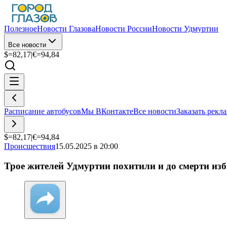
Полезное
Новости Глазова
Новости России
Новости Удмуртии
Все новости
$=
82,17
|
€=
94,84
Расписание автобусов
Мы ВКонтакте
Все новости
Заказать рекл
$=
82,17
|
€=
94,84
Происшествия
15.05.2025 в 20:00
Трое жителей Удмуртии похитили и до смерти из