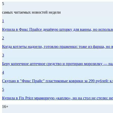
5
самых читаемых новостей недели
1
Купила в Фикс Прайсе дешёвую шторку для ванны, но использов
2
Когда котлеты надоели, готовлю праженки: тоже из фарша, но в
3
Беру копеечное аптечное средство и протираю морозилку — нал
4
Скупаю в "Фикс Прайс" пластиковые коврики за 299 рублей: кл
5
Купила в Fix Price мраморную «каплю», но на стол не стелю:
16+