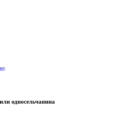
аму
били односельчанина