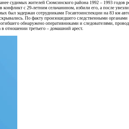
ее судимых жителей Сюмсинского района 1992 – 1993 годов рож
 конфликт с 29-летним сельчанином, избили его, а после увезли
емых был задержан сотрудниками Госавтоинспекции на 83 км авт
и скрывались. По факту произошедшего следственными органами б
 погибшего обнаружено оперативниками и следователями, прово
а в отношении третьего – домашний арест.