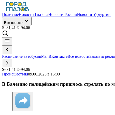
Полезное
Новости Глазова
Новости России
Новости Удмуртии
Все новости
$=
81,41
|
€=
94,06
Расписание автобусов
Мы ВКонтакте
Все новости
Заказать рекл
$=
81,41
|
€=
94,06
Происшествия
09.06.2025 в 15:00
В Балезино полицейским пришлось стрелять по 