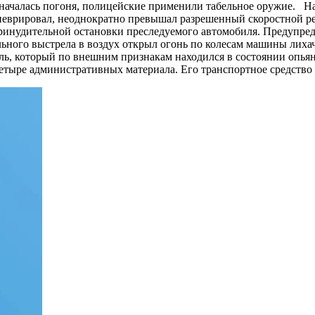
началась погоня, полицейские применили табельное оружие. Нар
маневрировал, неоднократно превышал разрешенный скоростной 
ринудительной остановки преследуемого автомобиля. Предупре
ьного выстрела в воздух открыл огонь по колесам машины лихач
ль, который по внешним признакам находился в состоянии опьян
етыре административных материала. Его транспортное средство