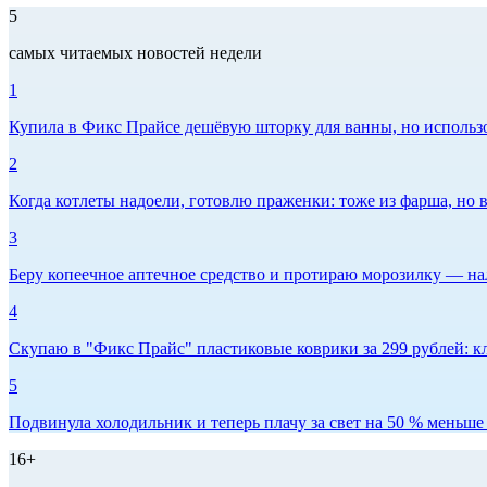
5
самых читаемых новостей недели
1
Купила в Фикс Прайсе дешёвую шторку для ванны, но использов
2
Когда котлеты надоели, готовлю праженки: тоже из фарша, но в
3
Беру копеечное аптечное средство и протираю морозилку — нал
4
Скупаю в "Фикс Прайс" пластиковые коврики за 299 рублей: кл
5
Подвинула холодильник и теперь плачу за свет на 50 % меньше -
16+