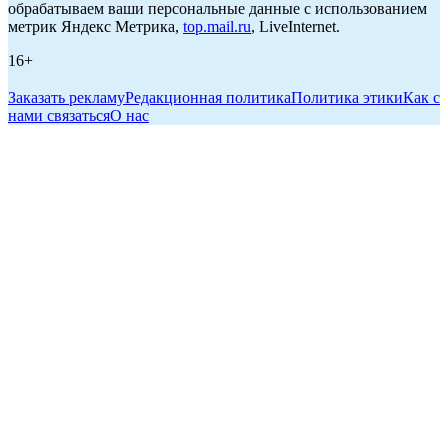
обрабатываем ваши персональные данные с использованием
метрик Яндекс Метрика,
top.mail.ru
, LiveInternet.
16+
Заказать рекламу
Редакционная политика
Политика этики
Как с
нами связаться
О нас