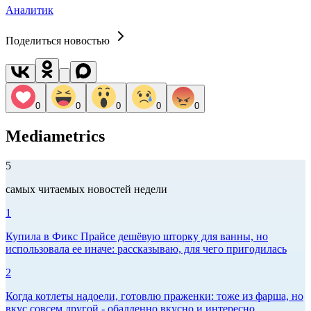
Аналитик
Поделиться новостью
0
0
0
0
0
Mediametrics
5
самых читаемых новостей недели
1
Купила в Фикс Прайсе дешёвую шторку для ванны, но
использовала ее иначе: рассказываю, для чего пригодилась
2
Когда котлеты надоели, готовлю праженки: тоже из фарша, но
вкус совсем другой - обалденно вкусно и интересно