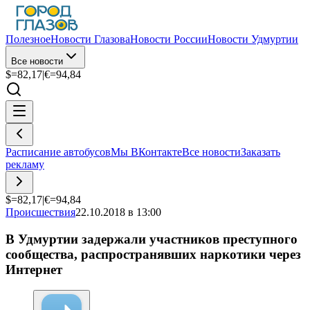
Полезное
Новости Глазова
Новости России
Новости Удмуртии
Все новости
$=
82,17
|
€=
94,84
Расписание автобусов
Мы ВКонтакте
Все новости
Заказать
рекламу
$=
82,17
|
€=
94,84
Происшествия
22.10.2018 в 13:00
В Удмуртии задержали участников преступного
сообщества, распространявших наркотики через
Интернет