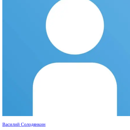
Василий Солодянкин