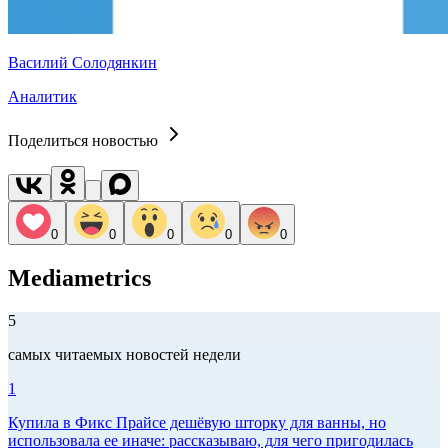
Василий Солодянкин
Аналитик
Поделиться новостью
0
0
0
0
0
Mediametrics
5
самых читаемых новостей недели
1
Купила в Фикс Прайсе дешёвую шторку для ванны, но
использовала ее иначе: рассказываю, для чего пригодилась