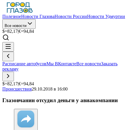
Полезное
Новости Глазова
Новости России
Новости Удмуртии
Все новости
$=
82,17
|
€=
94,84
Расписание автобусов
Мы ВКонтакте
Все новости
Заказать
рекламу
$=
82,17
|
€=
94,84
Происшествия
29.10.2018 в 16:00
Глазовчанин отсудил деньги у авиакомпании