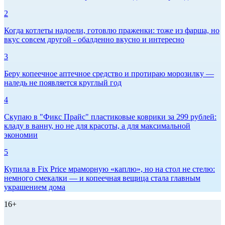
2
Когда котлеты надоели, готовлю праженки: тоже из фарша, но
вкус совсем другой - обалденно вкусно и интересно
3
Беру копеечное аптечное средство и протираю морозилку —
наледь не появляется круглый год
4
Скупаю в "Фикс Прайс" пластиковые коврики за 299 рублей:
кладу в ванну, но не для красоты, а для максимальной
экономии
5
Купила в Fix Price мраморную «каплю», но на стол не стелю:
немного смекалки — и копеечная вещица стала главным
украшением дома
16+