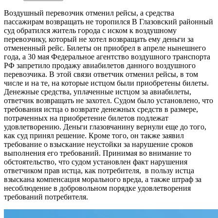
Воздушный перевозчик отменил рейсы, а средства
пассажирам возвращать не торопился
В Глазовский районный
суд обратился житель города с иском к воздушному
перевозчику, который не хотел возвращать ему деньги за
отмененный рейс. Билеты он приобрел в апреле нынешнего
года, а 30 мая Федеральное агентство воздушного транспорта
РФ запретило продажу авиабилетов данного воздушного
перевозчика. В этой связи ответчик отменил рейсы, в том
числе и на те, на которые истцом были приобретены билеты.
Денежные средства, уплаченные истцом за авиабилеты,
ответчик возвращать не захотел. Судом было установлено, что
требования истца о возврате денежных средств в размере,
потраченных на приобретение билетов подлежат
удовлетворению. Деньги глазовчанину вернули еще до того,
как суд принял решение. Кроме того, он также заявил
требование о взыскание неустойки за нарушение сроков
выполнения его требований. Принимая во внимание то
обстоятельство, что судом установлен факт нарушения
ответчиком прав истца, как потребителя, в пользу истца
взыскана компенсация морального вреда, а также штраф за
несоблюдение в добровольном порядке удовлетворения
требований потребителя.