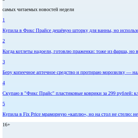
самых читаемых новостей недели
1
Купила в Фикс Прайсе дешёвую шторку для ванны, но использов
2
Когда котлеты надоели, готовлю праженки: тоже из фарша, но в
3
Беру копеечное аптечное средство и протираю морозилку — нал
4
Скупаю в "Фикс Прайс" пластиковые коврики за 299 рублей: кл
5
Купила в Fix Price мраморную «каплю», но на стол не стелю:
16+