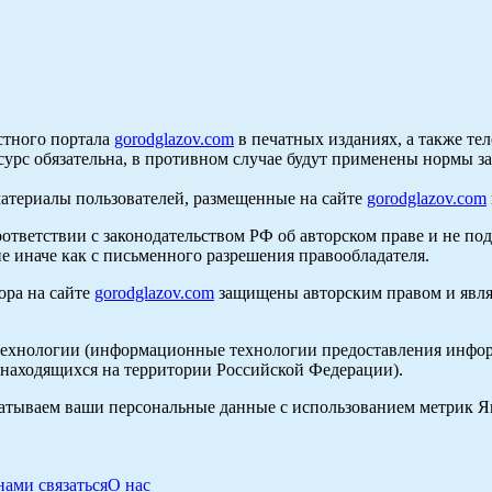
стного портала
gorodglazov.com
в печатных изданиях, а также те
сурс обязательна, в противном случае будут применены нормы з
материалы пользователей, размещенные на сайте
gorodglazov.com
оответствии с законодательством РФ об авторском праве и не по
е иначе как с письменного разрешения правообладателя.
ора на сайте
gorodglazov.com
защищены авторским правом и явля
хнологии (информационные технологии предоставления информа
, находящихся на территории Российской Федерации).
абатываем ваши персональные данные с использованием метрик 
нами связаться
О нас