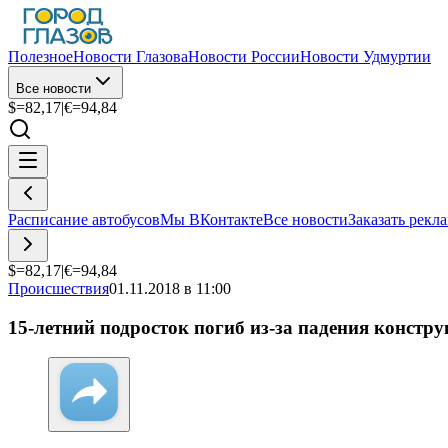
Полезное
Новости Глазова
Новости России
Новости Удмуртии
Все новости
$=
82,17
|
€=
94,84
Расписание автобусов
Мы ВКонтакте
Все новости
Заказать рекл
$=
82,17
|
€=
94,84
Происшествия
01.11.2018 в 11:00
15-летний подросток погиб из-за падения констр