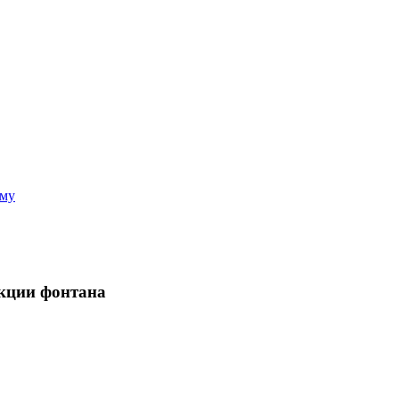
аму
укции фонтана