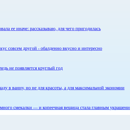
ала ее иначе: рассказываю, для чего пригодилась
кус совсем другой - обалденно вкусно и интересно
едь не появляется круглый год
аду в ванну, но не для красоты, а для максимальной экономии
 немного смекалки — и копеечная вещица стала главным украшен