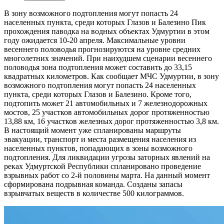
В зону возможного подтопления могут попасть 24
населенных пункта, среди которых Глазов и Балезино
Пик
прохождения паводка на водных объектах Удмуртии в этом
году ожидается 10-20 апреля. Максимальные уровни
весеннего половодья прогнозируются на уровне средних
многолетних значений. При наихудшем сценарии весеннего
половодья зона подтопления может составить до 33,15
квадратных километров. Как сообщает МЧС Удмуртии, в зону
возможного подтопления могут попасть 24 населенных
пункта, среди которых Глазов и Балезино. Кроме того,
подтопить может 21 автомобильных и 7 железнодорожных
мостов, 25 участков автомобильных дорог протяженностью
13,88 км, 16 участков железных дорог протяженностью 3,8 км.
В настоящий момент уже спланированы маршруты
эвакуации, транспорт и места размещения населения из
населенных пунктов, попадающих в зоны возможного
подтопления. Для ликвидации угрозы заторных явлений на
реках Удмуртской Республики спланировано проведение
взрывных работ со 2-й половины марта. На данный момент
сформирована подрывная команда. Созданы запасы
взрывчатых веществ в количестве 500 килограммов.