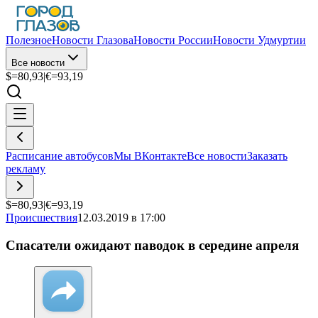
Полезное
Новости Глазова
Новости России
Новости Удмуртии
Все новости
$=
80,93
|
€=
93,19
Расписание автобусов
Мы ВКонтакте
Все новости
Заказать
рекламу
$=
80,93
|
€=
93,19
Происшествия
12.03.2019 в 17:00
Спасатели ожидают паводок в середине апреля