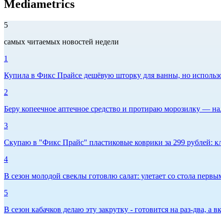
Mediametrics
5
самых читаемых новостей недели
1
Купила в Фикс Прайсе дешёвую шторку для ванны, но использов
2
Беру копеечное аптечное средство и протираю морозилку — нал
3
Скупаю в "Фикс Прайс" пластиковые коврики за 299 рублей: кл
4
В сезон молодой свеклы готовлю салат: улетает со стола первым
5
В сезон кабачков делаю эту закрутку - готовится на раз-два, а