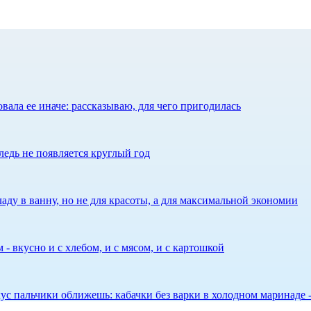
ала ее иначе: рассказываю, для чего пригодилась
едь не появляется круглый год
аду в ванну, но не для красоты, а для максимальной экономии
 - вкусно и с хлебом, и с мясом, и с картошкой
 вкус пальчики оближешь: кабачки без варки в холодном маринаде 