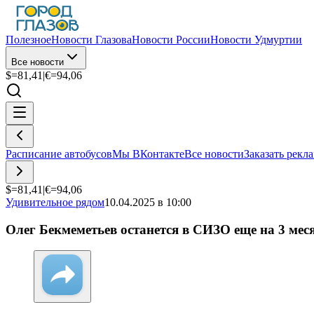
Полезное
Новости Глазова
Новости России
Новости Удмуртии
Все новости
$=
81,41
|
€=
94,06
Расписание автобусов
Мы ВКонтакте
Все новости
Заказать рекл
$=
81,41
|
€=
94,06
Удивительное рядом
10.04.2025 в 10:00
Олег Бекмеметьев останется в СИЗО еще на 3 мес