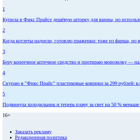
1
Купила в Фикс Прайсе дешёвую шторку для ванны, но использов
2
Когда котлеты надоели, готовлю праженки: тоже из фарша, но в
3
Беру копеечное аптечное средство и протираю морозилку — нал
4
Скупаю в "Фикс Прайс" пластиковые коврики за 299 рублей: кл
5
Подвинула холодильник и теперь плачу за свет на 50 % меньше -
16+
Заказать рекламу
Редакционная политика