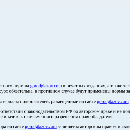
в
стного портала
gorodglazov.com
в печатных изданиях, а также те
сурс обязательна, в противном случае будут применены нормы з
материалы пользователей, размещенные на сайте
gorodglazov.com
оответствии с законодательством РФ об авторском праве и не по
е иначе как с письменного разрешения правообладателя.
ора на сайте
gorodglazov.com
защищены авторским правом и явля