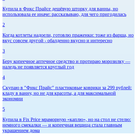
Купила в Фикс Прайсе дешёвую шторку для ванны, но
использовала ее иначе: рассказываю, для чего пригодилась
2
Когда котлеты надоели, готовлю праженки: тоже из фарша, но
вкус совсем другой - обалденно вкусно и интересно
3
Беру копеечное аптечное средство и протираю морозилку —
наледь не появляется круглый год
4
Скупаю в "Фикс Прайс" пластиковые коврики за 299 рублей:
кладу в ванну, но не для красоты, а для максимальной
экономии
5
Купила в Fix Price мраморную «каплю», но на стол не стелю:
немного смекалки — и копеечная вещица стала главным
украшением дома