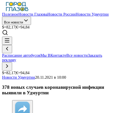
Полезное
Новости Глазова
Новости России
Новости Удмуртии
Все новости
$=
82,17
|
€=
94,84
Расписание автобусов
Мы ВКонтакте
Все новости
Заказать
рекламу
$=
82,17
|
€=
94,84
Новости Удмуртии
20.11.2021 в 10:00
378 новых случаев коронавирусной инфекции
выявили в Удмуртии