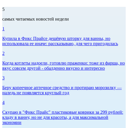
5
самых читаемых новостей недели
1
Купила в Фикс Прайсе дешёвую шторку для ванны, но
использовала ее иначе: рассказываю, для чего пригодилась
2
Когда котлеты надоели, готовлю праженки: тоже из фарша, но
вкус совсем другой - обалденно вкусно и интересно
3
Беру копеечное аптечное средство и протираю морозилку —
наледь не появляется круглый год
4
Скупаю в "Фикс Прайс" пластиковые коврики за 299 рублей:
кладу в ванну, но не для красоты, а для максимальной
экономии