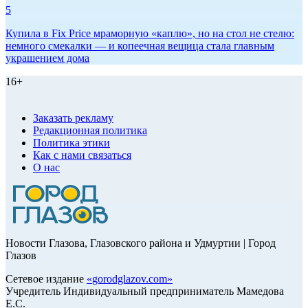
5
Купила в Fix Price мраморную «каплю», но на стол не стелю:
немного смекалки — и копеечная вещица стала главным
украшением дома
16+
Заказать рекламу
Редакционная политика
Политика этики
Как с нами связаться
О нас
Новости Глазова, Глазовского района и Удмуртии | Город
Глазов
Сетевое издание
«
gorodglazov.com
»
Учредитель Индивидуальный предприниматель Мамедова
Е.С.