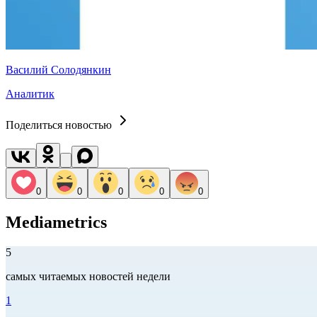
Василий Солодянкин
Аналитик
Поделиться новостью
0
0
0
0
0
Mediametrics
5
самых читаемых новостей недели
1