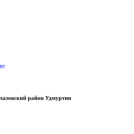
аму
Глазовский район Удмуртии