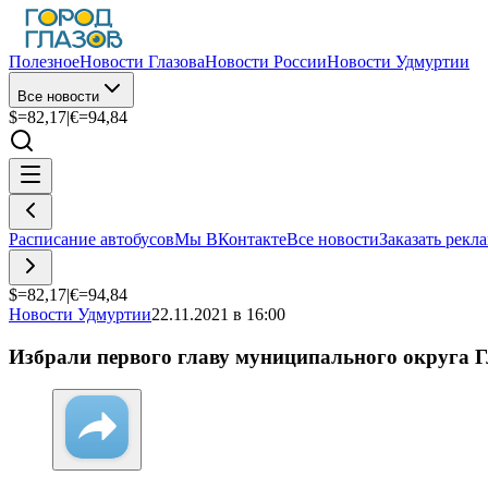
Полезное
Новости Глазова
Новости России
Новости Удмуртии
Все новости
$=
82,17
|
€=
94,84
Расписание автобусов
Мы ВКонтакте
Все новости
Заказать рекл
$=
82,17
|
€=
94,84
Новости Удмуртии
22.11.2021 в 16:00
Избрали первого главу муниципального округа 