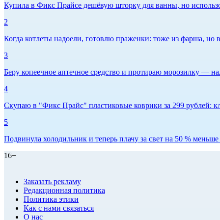
Купила в Фикс Прайсе дешёвую шторку для ванны, но использов
2
Когда котлеты надоели, готовлю праженки: тоже из фарша, но в
3
Беру копеечное аптечное средство и протираю морозилку — нал
4
Скупаю в "Фикс Прайс" пластиковые коврики за 299 рублей: кл
5
Подвинула холодильник и теперь плачу за свет на 50 % меньше -
16+
Заказать рекламу
Редакционная политика
Политика этики
Как с нами связаться
О нас