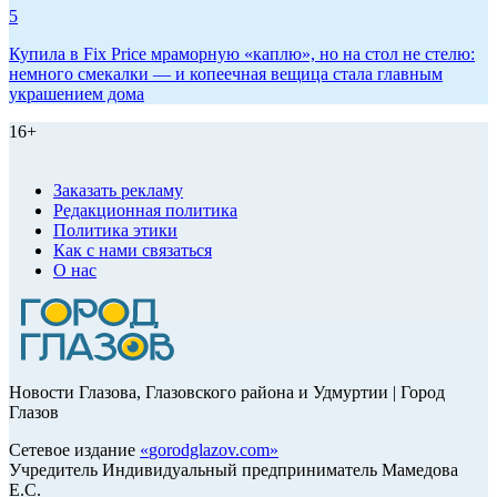
5
Купила в Fix Price мраморную «каплю», но на стол не стелю:
немного смекалки — и копеечная вещица стала главным
украшением дома
16+
Заказать рекламу
Редакционная политика
Политика этики
Как с нами связаться
О нас
Новости Глазова, Глазовского района и Удмуртии | Город
Глазов
Сетевое издание
«
gorodglazov.com
»
Учредитель Индивидуальный предприниматель Мамедова
Е.С.