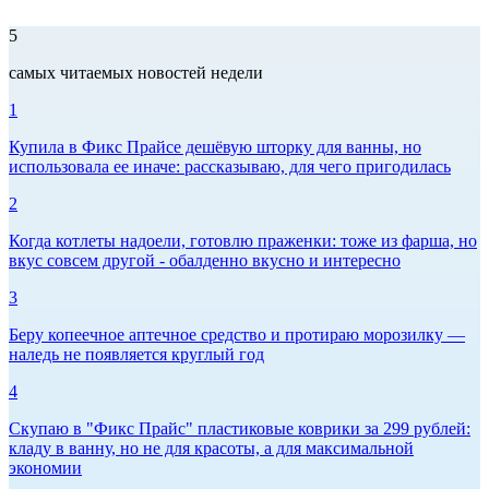
5
самых читаемых новостей недели
1
Купила в Фикс Прайсе дешёвую шторку для ванны, но
использовала ее иначе: рассказываю, для чего пригодилась
2
Когда котлеты надоели, готовлю праженки: тоже из фарша, но
вкус совсем другой - обалденно вкусно и интересно
3
Беру копеечное аптечное средство и протираю морозилку —
наледь не появляется круглый год
4
Скупаю в "Фикс Прайс" пластиковые коврики за 299 рублей:
кладу в ванну, но не для красоты, а для максимальной
экономии