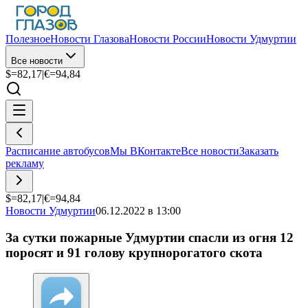
Полезное
Новости Глазова
Новости России
Новости Удмуртии
Все новости
$=
82,17
|
€=
94,84
Расписание автобусов
Мы ВКонтакте
Все новости
Заказать
рекламу
$=
82,17
|
€=
94,84
Новости Удмуртии
06.12.2022 в 13:00
За сутки пожарные Удмуртии спасли из огня 12
поросят и 91 голову крупнорогатого скота