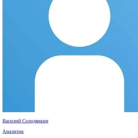
Василий Солодянкин
Аналитик