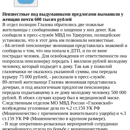
Неизвестные под выдуманными предлогами выманили у
женщин почти 600 тысяч рублей
В отдел полиции Глазова обратились две пожилые
жительницы с сообщениями о хищении у них денег. Как
сообщили в пресс-службе МВД по Удмуртии, полицейские
установили, что в этот день им позвонили неизвестные.
- 84-летней пенсионерке звонившая представилась знакомой и
сообщила о том, что она попала в ДТП, и по ее вине
пострадал человек. Для освобождения от ответственности она
попросила пенсионерку передать 1 миллион рублей молодому
человеку, который подъедет к дому. Так как у пожилой
глазовчанки не оказалось указанной суммы, она передала
курьеру 75 000 рублей, - рассказали в пресс-службе.
89-летней жительнице Глазова звонившая представилась
дочерью, и под аналогичным предлогом пенсионерка
передала подъехавшему к ее дому молодому человеку 500 000
рублей. В обоих случаях курьер был в медицинской маске.
Следственным отделом МО МВД России «Глазовский»
возбуждены уголовные дела по ч.2 ст.159 УК РФ
(Мошенничество с причинением значительного ущерба) и ч.3
ст.159 УК РФ (Мошенничество в крупном размере).
- В ходе оперативно-розыскных мероприятий сотрудники
межрайонного отдела по борьбе с мошенничествами