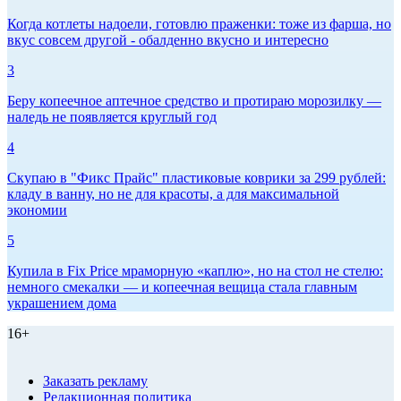
Когда котлеты надоели, готовлю праженки: тоже из фарша, но
вкус совсем другой - обалденно вкусно и интересно
3
Беру копеечное аптечное средство и протираю морозилку —
наледь не появляется круглый год
4
Скупаю в "Фикс Прайс" пластиковые коврики за 299 рублей:
кладу в ванну, но не для красоты, а для максимальной
экономии
5
Купила в Fix Price мраморную «каплю», но на стол не стелю:
немного смекалки — и копеечная вещица стала главным
украшением дома
16+
Заказать рекламу
Редакционная политика