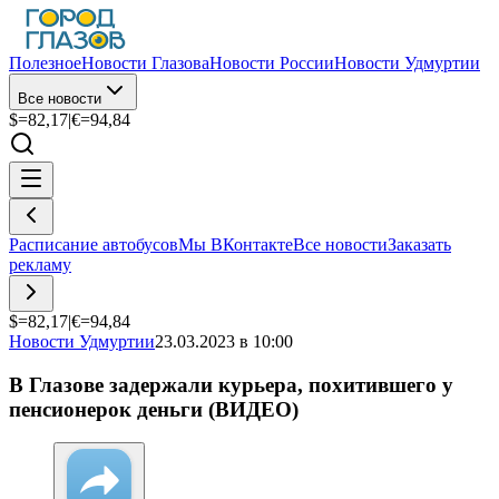
Полезное
Новости Глазова
Новости России
Новости Удмуртии
Все новости
$=
82,17
|
€=
94,84
Расписание автобусов
Мы ВКонтакте
Все новости
Заказать
рекламу
$=
82,17
|
€=
94,84
Новости Удмуртии
23.03.2023 в 10:00
В Глазове задержали курьера, похитившего у
пенсионерок деньги (ВИДЕО)