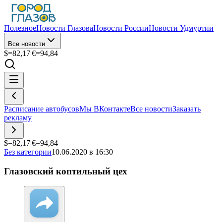
Полезное
Новости Глазова
Новости России
Новости Удмуртии
Все новости
$=
82,17
|
€=
94,84
Расписание автобусов
Мы ВКонтакте
Все новости
Заказать
рекламу
$=
82,17
|
€=
94,84
Без категории
10.06.2020 в 16:30
Глазовский коптильный цех