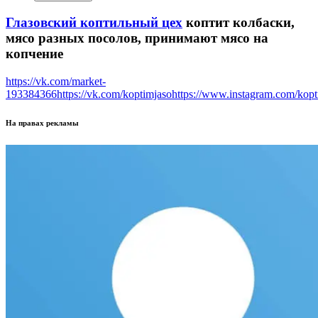
Глазовский коптильный цех
коптит колбаски,
мясо разных посолов, принимают мясо на
копчение
https://vk.com/market-
193384366
https://vk.com/koptimjaso
https://www.instagram.com/kop
На правах рекламы