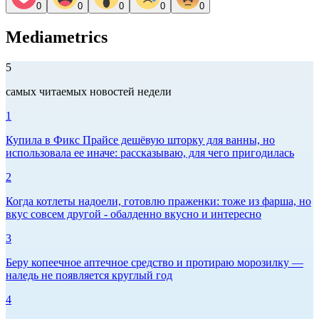
0
0
0
0
0
Mediametrics
5
самых читаемых новостей недели
1
Купила в Фикс Прайсе дешёвую шторку для ванны, но
использовала ее иначе: рассказываю, для чего пригодилась
2
Когда котлеты надоели, готовлю праженки: тоже из фарша, но
вкус совсем другой - обалденно вкусно и интересно
3
Беру копеечное аптечное средство и протираю морозилку —
наледь не появляется круглый год
4