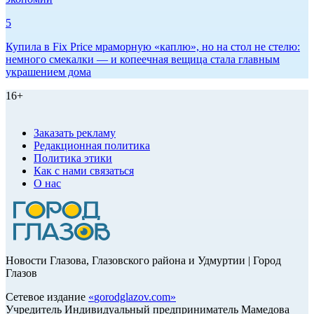
5
Купила в Fix Price мраморную «каплю», но на стол не стелю:
немного смекалки — и копеечная вещица стала главным
украшением дома
16+
Заказать рекламу
Редакционная политика
Политика этики
Как с нами связаться
О нас
Новости Глазова, Глазовского района и Удмуртии | Город
Глазов
Сетевое издание
«
gorodglazov.com
»
Учредитель Индивидуальный предприниматель Мамедова