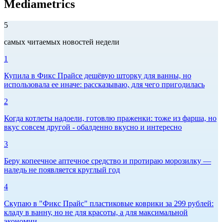
Mediametrics
5
самых читаемых новостей недели
1
Купила в Фикс Прайсе дешёвую шторку для ванны, но
использовала ее иначе: рассказываю, для чего пригодилась
2
Когда котлеты надоели, готовлю праженки: тоже из фарша, но
вкус совсем другой - обалденно вкусно и интересно
3
Беру копеечное аптечное средство и протираю морозилку —
наледь не появляется круглый год
4
Скупаю в "Фикс Прайс" пластиковые коврики за 299 рублей:
кладу в ванну, но не для красоты, а для максимальной
экономии