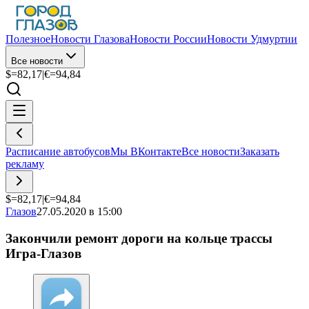
Полезное
Новости Глазова
Новости России
Новости Удмуртии
Все новости
$=
82,17
|
€=
94,84
Расписание автобусов
Мы ВКонтакте
Все новости
Заказать
рекламу
$=
82,17
|
€=
94,84
Глазов
27.05.2020 в 15:00
Закончили ремонт дороги на кольце трассы
Игра-Глазов