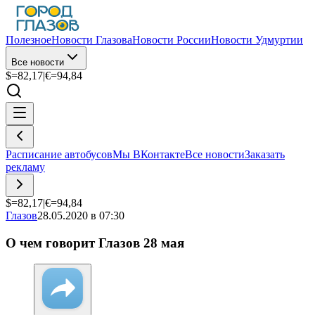
Полезное
Новости Глазова
Новости России
Новости Удмуртии
Все новости
$=
82,17
|
€=
94,84
Расписание автобусов
Мы ВКонтакте
Все новости
Заказать
рекламу
$=
82,17
|
€=
94,84
Глазов
28.05.2020 в 07:30
О чем говорит Глазов 28 мая