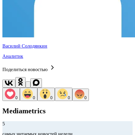
Василий Солодянкин
Аналитик
Поделиться новостью
0
0
0
0
0
Mediametrics
5
самых читаемых новостей недели