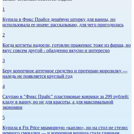
1
Купила в Фикс Прайсе дешёвую шторку для ванны, но
использовала ее иначе: рассказываю, для чего пригодилась
2
Когда котлеты надоели, готовлю праженки: тоже из фарша, но
вкус совсем другой - обалденно вкусно и интересно
3
Беру копеечное аптечное средство и протираю морозилку —
наледь не появляется круглый год
4
Скупаю в "Фикс Прайс" пластиковые коврики за 299 рублей:
кладу в ванну, но не для красоты, а для максимальной
экономии
5
Купила в Fix Price мраморную «каплю», но на стол не стелю:
немного смекалки — и копеечная вещица стала главным