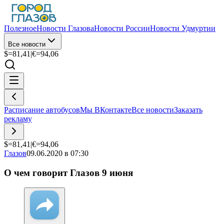
Полезное
Новости Глазова
Новости России
Новости Удмуртии
Все новости
$=
81,41
|
€=
94,06
Расписание автобусов
Мы ВКонтакте
Все новости
Заказать
рекламу
$=
81,41
|
€=
94,06
Глазов
09.06.2020 в 07:30
О чем говорит Глазов 9 июня