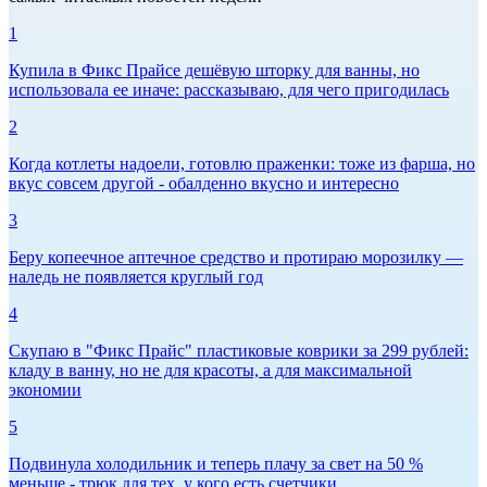
1
Купила в Фикс Прайсе дешёвую шторку для ванны, но
использовала ее иначе: рассказываю, для чего пригодилась
2
Когда котлеты надоели, готовлю праженки: тоже из фарша, но
вкус совсем другой - обалденно вкусно и интересно
3
Беру копеечное аптечное средство и протираю морозилку —
наледь не появляется круглый год
4
Скупаю в "Фикс Прайс" пластиковые коврики за 299 рублей:
кладу в ванну, но не для красоты, а для максимальной
экономии
5
Подвинула холодильник и теперь плачу за свет на 50 %
меньше - трюк для тех, у кого есть счетчики