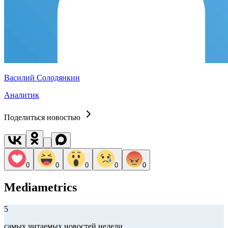
Василий Солодянкин
Аналитик
Поделиться новостью
0
0
0
0
0
Mediametrics
5
самых читаемых новостей недели