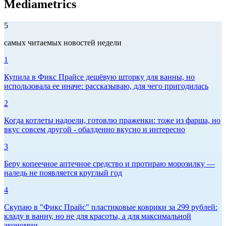
Mediametrics
5
самых читаемых новостей недели
1
Купила в Фикс Прайсе дешёвую шторку для ванны, но
использовала ее иначе: рассказываю, для чего пригодилась
2
Когда котлеты надоели, готовлю праженки: тоже из фарша, но
вкус совсем другой - обалденно вкусно и интересно
3
Беру копеечное аптечное средство и протираю морозилку —
наледь не появляется круглый год
4
Скупаю в "Фикс Прайс" пластиковые коврики за 299 рублей:
кладу в ванну, но не для красоты, а для максимальной
экономии