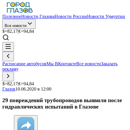
Полезное
Новости Глазова
Новости России
Новости Удмуртии
Все новости
$=
82,17
|
€=
94,84
Расписание автобусов
Мы ВКонтакте
Все новости
Заказать
рекламу
$=
82,17
|
€=
94,84
Глазов
10.06.2020 в 12:00
29 повреждений трубопроводов выявили после
гидравлических испытаний в Глазове