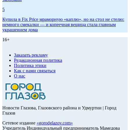
5
Купила в Fix Price мраморную «каплю», но на стол не стелю:
немного смекалки — и копеечная вещица стала главным
украшением дома
16+
Заказать рекламу
Редакционная политика
Политика этики
Как с нами связаться
О нас
Новости Глазова, Глазовского района и Удмуртии | Город
Глазов
Сетевое издание
«
gorodglazov.com
»
Учредитель Индивидуальный предприниматель Мамедова