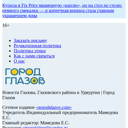
Купила в Fix Price мраморную «каплю», но на стол не стелю:
немного смекалки — и копеечная вещица стала главным
украшением дома
16+
Заказать рекламу
Редакционная политика
Политика этики
Как с нами связаться
О нас
Новости Глазова, Глазовского района и Удмуртии | Город
Глазов
Сетевое издание
«
gorodglazov.com
»
Учредитель Индивидуальный предприниматель Мамедова
Е.С.
Главный редактор: Мамедова Е.С.
Редакция:
sitesredaktor@yandex.ru