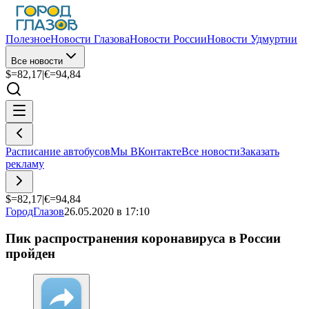
Полезное
Новости Глазова
Новости России
Новости Удмуртии
Все новости
$=
82,17
|
€=
94,84
Расписание автобусов
Мы ВКонтакте
Все новости
Заказать
рекламу
$=
82,17
|
€=
94,84
ГородГлазов
26.05.2020 в 17:10
Пик распространения коронавируса в России
пройден