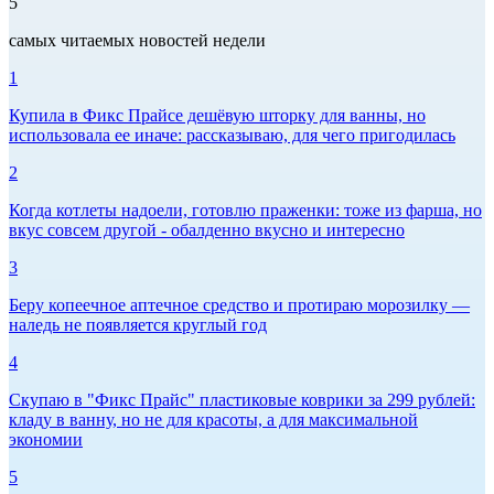
5
самых читаемых новостей недели
1
Купила в Фикс Прайсе дешёвую шторку для ванны, но
использовала ее иначе: рассказываю, для чего пригодилась
2
Когда котлеты надоели, готовлю праженки: тоже из фарша, но
вкус совсем другой - обалденно вкусно и интересно
3
Беру копеечное аптечное средство и протираю морозилку —
наледь не появляется круглый год
4
Скупаю в "Фикс Прайс" пластиковые коврики за 299 рублей:
кладу в ванну, но не для красоты, а для максимальной
экономии
5