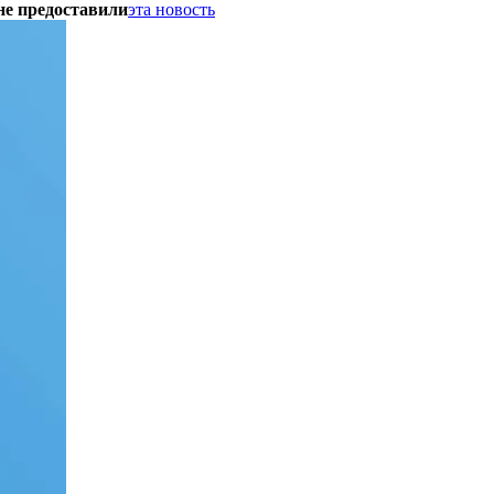
не предоставили
эта новость