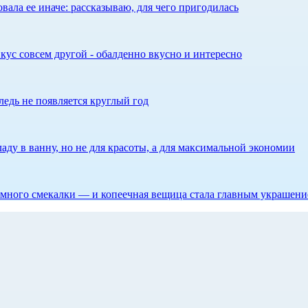
ала ее иначе: рассказываю, для чего пригодилась
кус совсем другой - обалденно вкусно и интересно
едь не появляется круглый год
аду в ванну, но не для красоты, а для максимальной экономии
 немного смекалки — и копеечная вещица стала главным украшен