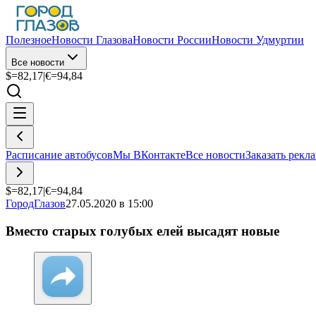
Полезное
Новости Глазова
Новости России
Новости Удмуртии
Все новости
$=
82,17
|
€=
94,84
Расписание автобусов
Мы ВКонтакте
Все новости
Заказать рекл
$=
82,17
|
€=
94,84
ГородГлазов
27.05.2020 в 15:00
Вместо старых голубых елей высадят новые