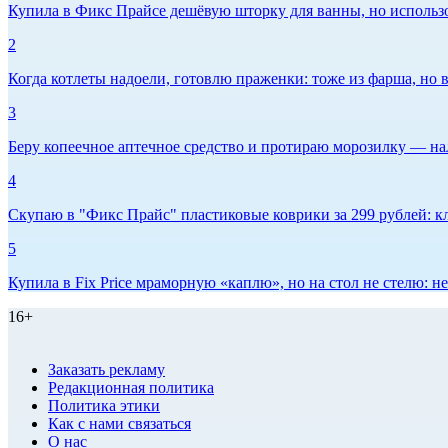
Купила в Фикс Прайсе дешёвую шторку для ванны, но использов
2
Когда котлеты надоели, готовлю праженки: тоже из фарша, но в
3
Беру копеечное аптечное средство и протираю морозилку — нал
4
Скупаю в "Фикс Прайс" пластиковые коврики за 299 рублей: кл
5
Купила в Fix Price мраморную «каплю», но на стол не стелю:
16+
Заказать рекламу
Редакционная политика
Политика этики
Как с нами связаться
О нас