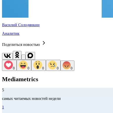
Василий Солодянкин
Аналитик
Поделиться новостью
0
0
0
0
0
Mediametrics
5
самых читаемых новостей недели
1