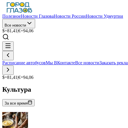
Полезное
Новости Глазова
Новости России
Новости Удмуртии
Все новости
$=
81,41
|
€=
94,06
Расписание автобусов
Мы ВКонтакте
Все новости
Заказать рекл
$=
81,41
|
€=
94,06
Культура
За все время