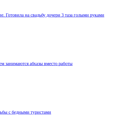
е. Готовила на свадьбу дочери 3 таза голыми руками
чем занимаются абхазы вместо работы
рьбы с бедными туристами