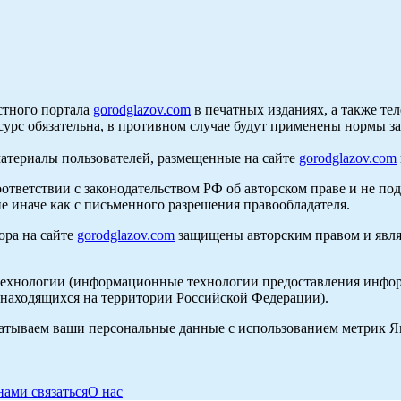
стного портала
gorodglazov.com
в печатных изданиях, а также те
сурс обязательна, в противном случае будут применены нормы з
материалы пользователей, размещенные на сайте
gorodglazov.com
оответствии с законодательством РФ об авторском праве и не по
е иначе как с письменного разрешения правообладателя.
ора на сайте
gorodglazov.com
защищены авторским правом и явля
хнологии (информационные технологии предоставления информа
, находящихся на территории Российской Федерации).
абатываем ваши персональные данные с использованием метрик 
нами связаться
О нас