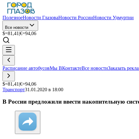
Полезное
Новости Глазова
Новости России
Новости Удмуртии
Все новости
$=
81,41
|
€=
94,06
Расписание автобусов
Мы ВКонтакте
Все новости
Заказать рекл
$=
81,41
|
€=
94,06
Транспорт
31.01.2020 в 18:00
В России предложили ввести накопительную сис