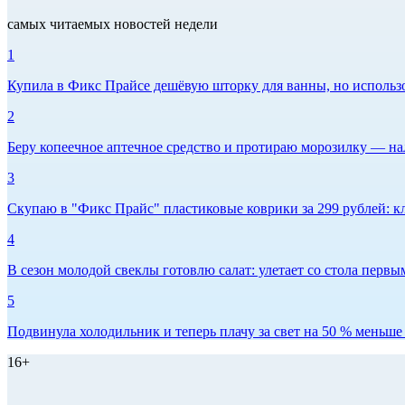
самых читаемых новостей недели
1
Купила в Фикс Прайсе дешёвую шторку для ванны, но использов
2
Беру копеечное аптечное средство и протираю морозилку — нал
3
Скупаю в "Фикс Прайс" пластиковые коврики за 299 рублей: кл
4
В сезон молодой свеклы готовлю салат: улетает со стола первым
5
Подвинула холодильник и теперь плачу за свет на 50 % меньше -
16+