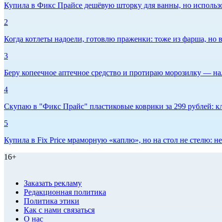
Купила в Фикс Прайсе дешёвую шторку для ванны, но использов
2
Когда котлеты надоели, готовлю праженки: тоже из фарша, но в
3
Беру копеечное аптечное средство и протираю морозилку — нал
4
Скупаю в "Фикс Прайс" пластиковые коврики за 299 рублей: кл
5
Купила в Fix Price мраморную «каплю», но на стол не стелю:
16+
Заказать рекламу
Редакционная политика
Политика этики
Как с нами связаться
О нас