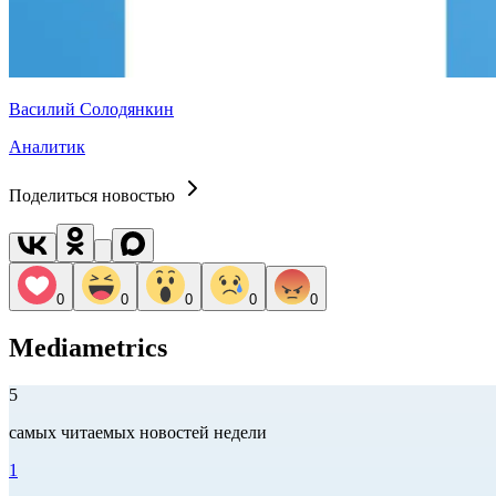
Василий Солодянкин
Аналитик
Поделиться новостью
0
0
0
0
0
Mediametrics
5
самых читаемых новостей недели
1