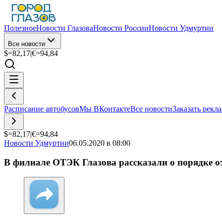
Полезное
Новости Глазова
Новости России
Новости Удмуртии
Все новости
$=
82,17
|
€=
94,84
Расписание автобусов
Мы ВКонтакте
Все новости
Заказать рекл
$=
82,17
|
€=
94,84
Новости Удмуртии
06.05.2020 в 08:00
В филиале ОТЭК Глазова рассказали о порядке о