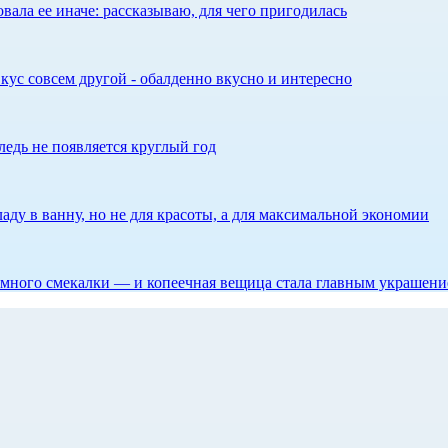
ала ее иначе: рассказываю, для чего пригодилась
кус совсем другой - обалденно вкусно и интересно
едь не появляется круглый год
аду в ванну, но не для красоты, а для максимальной экономии
 немного смекалки — и копеечная вещица стала главным украшен