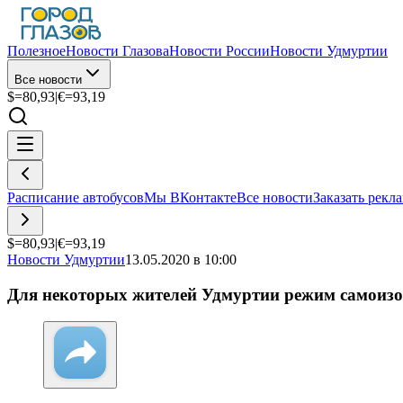
Полезное
Новости Глазова
Новости России
Новости Удмуртии
Все новости
$=
80,93
|
€=
93,19
Расписание автобусов
Мы ВКонтакте
Все новости
Заказать рекл
$=
80,93
|
€=
93,19
Новости Удмуртии
13.05.2020 в 10:00
Для некоторых жителей Удмуртии режим самоизо