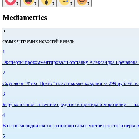
0
0
0
0
0
Mediametrics
5
самых читаемых новостей недели
1
Эксперты прокомментировали отставку Александра Бречалова 
2
Скупаю в "Фикс Прайс" пластиковые коврики за 299 рублей: кл
3
Беру копеечное аптечное средство и протираю морозилку — нал
4
В сезон молодой свеклы готовлю салат: улетает со стола первым
5