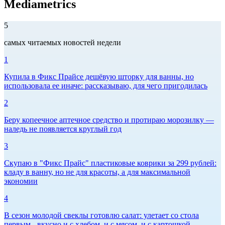
Mediametrics
5
самых читаемых новостей недели
1
Купила в Фикс Прайсе дешёвую шторку для ванны, но
использовала ее иначе: рассказываю, для чего пригодилась
2
Беру копеечное аптечное средство и протираю морозилку —
наледь не появляется круглый год
3
Скупаю в "Фикс Прайс" пластиковые коврики за 299 рублей:
кладу в ванну, но не для красоты, а для максимальной
экономии
4
В сезон молодой свеклы готовлю салат: улетает со стола
первым - вкусно и с хлебом, и с мясом, и с картошкой