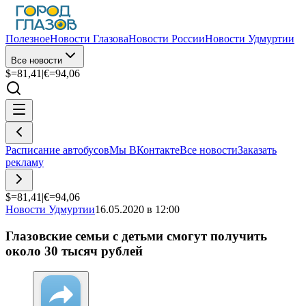
Полезное
Новости Глазова
Новости России
Новости Удмуртии
Все новости
$=
81,41
|
€=
94,06
Расписание автобусов
Мы ВКонтакте
Все новости
Заказать
рекламу
$=
81,41
|
€=
94,06
Новости Удмуртии
16.05.2020 в 12:00
Глазовские семьи с детьми смогут получить
около 30 тысяч рублей