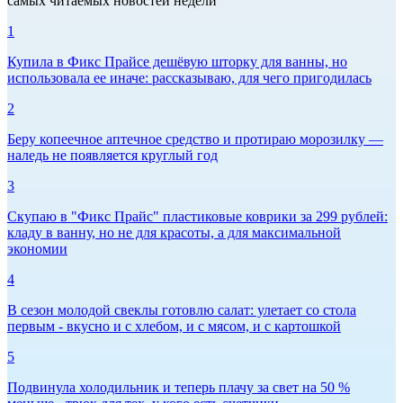
самых читаемых новостей недели
1
Купила в Фикс Прайсе дешёвую шторку для ванны, но
использовала ее иначе: рассказываю, для чего пригодилась
2
Беру копеечное аптечное средство и протираю морозилку —
наледь не появляется круглый год
3
Скупаю в "Фикс Прайс" пластиковые коврики за 299 рублей:
кладу в ванну, но не для красоты, а для максимальной
экономии
4
В сезон молодой свеклы готовлю салат: улетает со стола
первым - вкусно и с хлебом, и с мясом, и с картошкой
5
Подвинула холодильник и теперь плачу за свет на 50 %