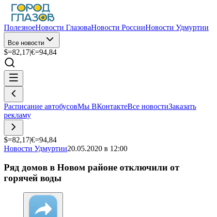
Полезное
Новости Глазова
Новости России
Новости Удмуртии
Все новости
$=
82,17
|
€=
94,84
Расписание автобусов
Мы ВКонтакте
Все новости
Заказать
рекламу
$=
82,17
|
€=
94,84
Новости Удмуртии
20.05.2020 в 12:00
Ряд домов в Новом районе отключили от
горячей воды