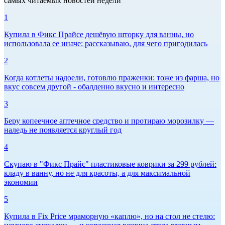
самых читаемых новостей недели
1
Купила в Фикс Прайсе дешёвую шторку для ванны, но
использовала ее иначе: рассказываю, для чего пригодилась
2
Когда котлеты надоели, готовлю праженки: тоже из фарша, но
вкус совсем другой - обалденно вкусно и интересно
3
Беру копеечное аптечное средство и протираю морозилку —
наледь не появляется круглый год
4
Скупаю в "Фикс Прайс" пластиковые коврики за 299 рублей:
кладу в ванну, но не для красоты, а для максимальной
экономии
5
Купила в Fix Price мраморную «каплю», но на стол не стелю: