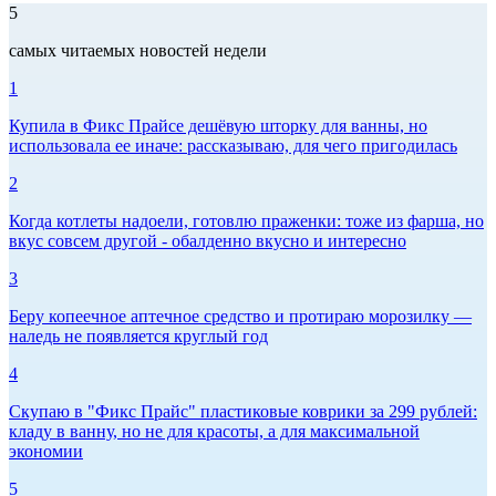
5
самых читаемых новостей недели
1
Купила в Фикс Прайсе дешёвую шторку для ванны, но
использовала ее иначе: рассказываю, для чего пригодилась
2
Когда котлеты надоели, готовлю праженки: тоже из фарша, но
вкус совсем другой - обалденно вкусно и интересно
3
Беру копеечное аптечное средство и протираю морозилку —
наледь не появляется круглый год
4
Скупаю в "Фикс Прайс" пластиковые коврики за 299 рублей:
кладу в ванну, но не для красоты, а для максимальной
экономии
5