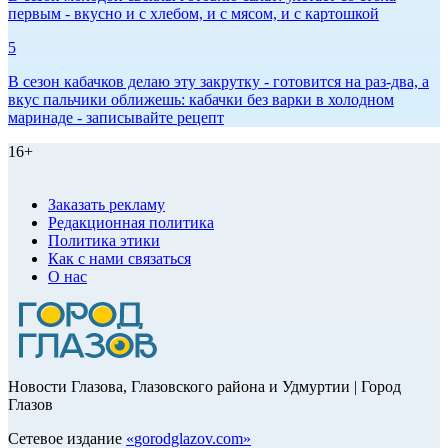
первым - вкусно и с хлебом, и с мясом, и с картошкой
5
В сезон кабачков делаю эту закрутку - готовится на раз-два, а
вкус пальчики оближешь: кабачки без варки в холодном
маринаде - записывайте рецепт
16+
Заказать рекламу
Редакционная политика
Политика этики
Как с нами связаться
О нас
Новости Глазова, Глазовского района и Удмуртии | Город
Глазов
Сетевое издание
«
gorodglazov.com
»