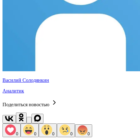
Василий Солодянкин
Аналитик
Поделиться новостью
0
0
0
0
0