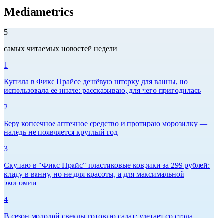
Mediametrics
5
самых читаемых новостей недели
1
Купила в Фикс Прайсе дешёвую шторку для ванны, но
использовала ее иначе: рассказываю, для чего пригодилась
2
Беру копеечное аптечное средство и протираю морозилку —
наледь не появляется круглый год
3
Скупаю в "Фикс Прайс" пластиковые коврики за 299 рублей:
кладу в ванну, но не для красоты, а для максимальной
экономии
4
В сезон молодой свеклы готовлю салат: улетает со стола