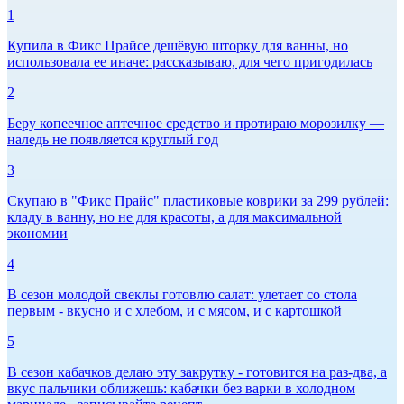
1
Купила в Фикс Прайсе дешёвую шторку для ванны, но
использовала ее иначе: рассказываю, для чего пригодилась
2
Беру копеечное аптечное средство и протираю морозилку —
наледь не появляется круглый год
3
Скупаю в "Фикс Прайс" пластиковые коврики за 299 рублей:
кладу в ванну, но не для красоты, а для максимальной
экономии
4
В сезон молодой свеклы готовлю салат: улетает со стола
первым - вкусно и с хлебом, и с мясом, и с картошкой
5
В сезон кабачков делаю эту закрутку - готовится на раз-два, а
вкус пальчики оближешь: кабачки без варки в холодном