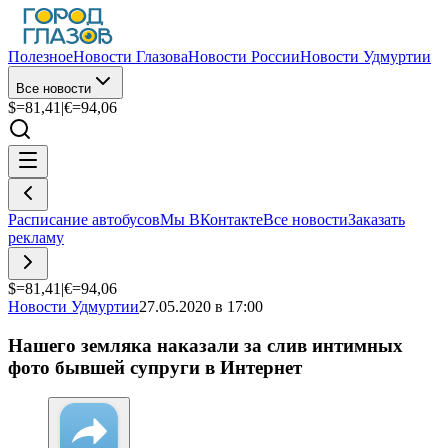
Полезное
Новости Глазова
Новости России
Новости Удмуртии
Все новости
$=
81,41
|
€=
94,06
Расписание автобусов
Мы ВКонтакте
Все новости
Заказать
рекламу
$=
81,41
|
€=
94,06
Новости Удмуртии
27.05.2020 в 17:00
Нашего земляка наказали за слив интимных
фото бывшей супруги в Интернет