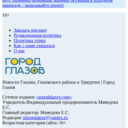
вкус пальчики оближешь: кабачки без варки в холодном
маринаде - записывайте рецепт
16+
Заказать рекламу
Редакционная политика
Политика этики
Как с нами связаться
О нас
Новости Глазова, Глазовского района и Удмуртии | Город
Глазов
Сетевое издание
«
gorodglazov.com
»
Учредитель Индивидуальный предприниматель Мамедова
Е.С.
Главный редактор: Мамедова Е.С.
Редакция:
sitesredaktor@yandex.ru
Возрастная категория сайта: 16+