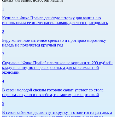
самых читаемых новостей недели
1
Купила в Фикс Прайсе дешёвую шторку для ванны, но
использовала ее иначе: рассказываю, для чего пригодилась
2
Беру копеечное аптечное средство и протираю морозилку —
наледь не появляется круглый год
3
Скупаю в "Фикс Прайс" пластиковые коврики за 299 рублей:
кладу в ванну, но не для красоты, а для максимальной
экономии
4
В сезон молодой свеклы готовлю салат: улетает со стола
первым - вкусно и с хлебом, и с мясом, и с картошкой
5
В сезон кабачков делаю эту закрутку - готовится на раз-два, а