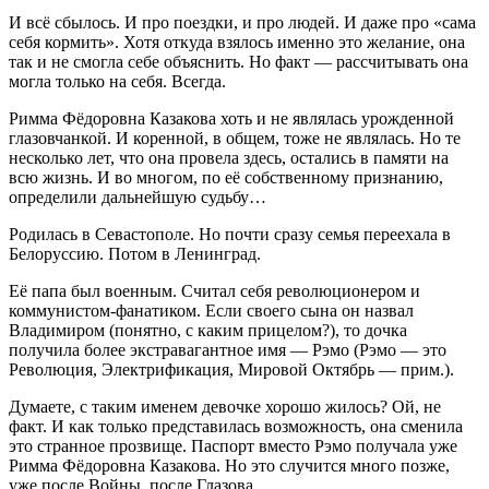
И всё сбылось. И про поездки, и про людей. И даже про «сама
себя кормить». Хотя откуда взялось именно это желание, она
так и не смогла себе объяснить. Но факт — рассчитывать она
могла только на себя. Всегда.
Римма Фёдоровна Казакова хоть и не являлась урожденной
глазовчанкой. И коренной, в общем, тоже не являлась. Но те
несколько лет, что она провела здесь, остались в памяти на
всю жизнь. И во многом, по её собственному признанию,
определили дальнейшую судьбу…
Родилась в Севастополе. Но почти сразу семья переехала в
Белоруссию. Потом в Ленинград.
Её папа был военным. Считал себя революционером и
коммунистом-фанатиком. Если своего сына он назвал
Владимиром (понятно, с каким прицелом?), то дочка
получила более экстравагантное имя — Рэмо (Рэмо — это
Революция, Электрификация, Мировой Октябрь — прим.).
Думаете, с таким именем девочке хорошо жилось? Ой, не
факт. И как только представилась возможность, она сменила
это странное прозвище. Паспорт вместо Рэмо получала уже
Римма Фёдоровна Казакова. Но это случится много позже,
уже после Войны, после Глазова…