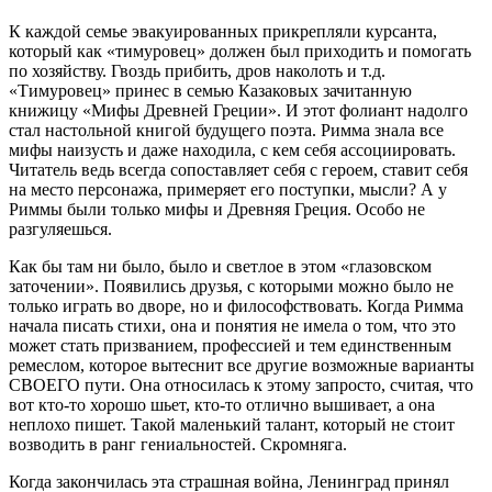
К каждой семье эвакуированных прикрепляли курсанта,
который как «тимуровец» должен был приходить и помогать
по хозяйству. Гвоздь прибить, дров наколоть и т.д.
«Тимуровец» принес в семью Казаковых зачитанную
книжицу «Мифы Древней Греции». И этот фолиант надолго
стал настольной книгой будущего поэта. Римма знала все
мифы наизусть и даже находила, с кем себя ассоциировать.
Читатель ведь всегда сопоставляет себя с героем, ставит себя
на место персонажа, примеряет его поступки, мысли? А у
Риммы были только мифы и Древняя Греция. Особо не
разгуляешься.
Как бы там ни было, было и светлое в этом «глазовском
заточении». Появились друзья, с которыми можно было не
только играть во дворе, но и философствовать. Когда Римма
начала писать стихи, она и понятия не имела о том, что это
может стать призванием, профессией и тем единственным
ремеслом, которое вытеснит все другие возможные варианты
СВОЕГО пути. Она относилась к этому запросто, считая, что
вот кто-то хорошо шьет, кто-то отлично вышивает, а она
неплохо пишет. Такой маленький талант, который не стоит
возводить в ранг гениальностей. Скромняга.
Когда закончилась эта страшная война, Ленинград принял