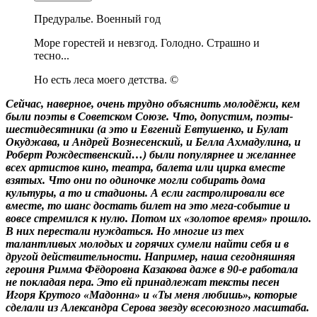
Предуралье. Военный год
Море горестей и невзгод. Голодно. Страшно и
тесно...
Но есть леса моего детства. ©
Сейчас, наверное, очень трудно объяснить молодёжи, кем
были поэты в Советском Союзе. Что, допустим, поэты-
шестидесятники (а это и Евгений Евтушенко, и Булат
Окуджава, и Андрей Вознесенский, и Белла Ахмадулина, и
Роберт Рождественский…) были популярнее и желаннее
всех артистов кино, театра, балета или цирка вместе
взятых. Что они по одиночке могли собирать дома
культуры, а то и стадионы. А если гастролировали все
вместе, то шанс достать билет на это мега-событие и
вовсе стремился к нулю. Потом их «золотое время» прошло.
В них перестали нуждаться. Но многие из тех
талантливых молодых и горячих сумели найти себя и в
другой действительности. Например, наша сегодняшняя
героиня Римма Фёдоровна Казакова даже в 90-е работала
не покладая пера. Это ей принадлежат тексты песен
Игоря Крутого «Мадонна» и «Ты меня любишь», которые
сделали из Александра Серова звезду всесоюзного масштаба.