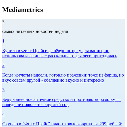
Mediametrics
5
самых читаемых новостей недели
1
Купила в Фикс Прайсе дешёвую шторку для ванны, но
использовала ее иначе: рассказываю, для чего пригодилась
2
Когда котлеты надоели, готовлю праженки: тоже из фарша, но
вкус совсем другой - обалденно вкусно и интересно
3
Беру копеечное аптечное средство и протираю морозилку —
наледь не появляется круглый год
4
Скупаю в "Фикс Прайс" пластиковые коврики за 299 рублей: