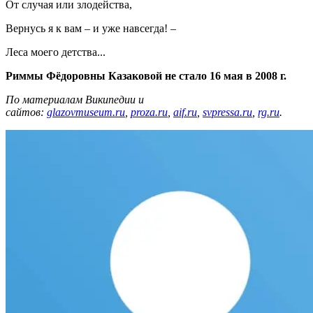
От случая или злодейства,
Вернусь я к вам – и уже навсегда! –
Леса моего детства...
Риммы Фёдоровны Казаковой не стало 16 мая в 2008 г.
По материалам Википедии и
сайтов:
glazovmuseum.ru
,
proza.ru
,
aif.ru
,
svpressa.ru
,
rg.ru
.