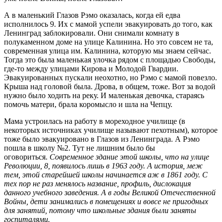
А в маленький Глазов Рэмо оказалась, когда ей едва
исполнилось 9. Их с мамой успели эвакуировать до того, как
Ленинград заблокировали. Они снимали комнату в
полукаменном доме на улице Калинина. Но это совсем не та,
современная улица им. Калинина, которую мы знаем сейчас.
Тогда это была маленькая улочка рядом с площадью Свободы,
где-то между улицами Кирова и Молодой Гвардии.
Эвакуированных пускали неохотно, но Рэмо с мамой повезло.
Крыша над головой была. Дрова, в общем, тоже. Вот за водой
нужно было ходить на реку. И маленькая девочка, стараясь
помочь матери, брала коромысло и шла на Чепцу.
Мама устроилась на работу в мореходное училище (в
некоторых источниках училище называют пехотным), которое
тоже было эвакуировано в Глазов из Ленинграда. А Рэмо
пошла в школу №2. Тут не лишним было бы
оговориться.
Современное здание этой школы, что на улице
Революции, 8, появилось лишь в 1963 году. А история, меж
тем, этой старейшей школы начинается аж в 1861 году. С
тех пор не раз менялось название, профиль, дислокация
данного учебного заведения. А в годы Великой Отечественной
Войны, дети занимались в помещениях и вовсе не пригодных
для занятий, потому что школьные здания были заняты
госпиталями.