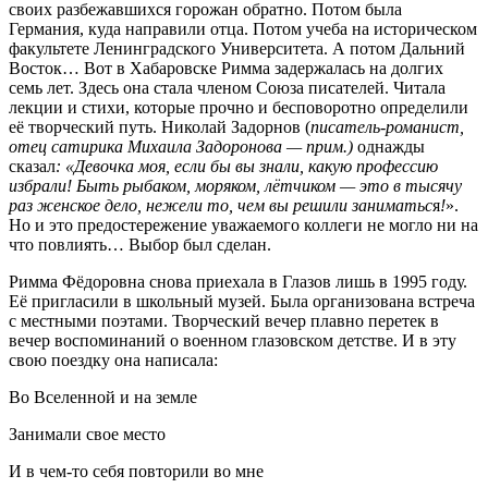
своих разбежавшихся горожан обратно. Потом была
Германия, куда направили отца. Потом учеба на историческом
факультете Ленинградского Университета. А потом Дальний
Восток… Вот в Хабаровске Римма задержалась на долгих
семь лет. Здесь она стала членом Союза писателей. Читала
лекции и стихи, которые прочно и бесповоротно определили
её творческий путь. Николай Задорнов (
писатель-романист,
отец сатирика Михаила Задоронова — прим.)
однажды
сказал
: «Девочка моя, если бы вы знали, какую профессию
избрали! Быть рыбаком, моряком, лётчиком — это в тысячу
раз женское дело, нежели то, чем вы решили заниматьс
я
!
».
Но и это предостережение уважаемого коллеги не могло ни на
что повлиять… Выбор был сделан.
Римма Фёдоровна снова приехала в Глазов лишь в 1995 году.
Её пригласили в школьный музей. Была организована встреча
с местными поэтами. Творческий вечер плавно перетек в
вечер воспоминаний о военном глазовском детстве. И в эту
свою поездку она написала:
Во Вселенной и на земле
Занимали свое место
И в чем-то себя повторили во мне