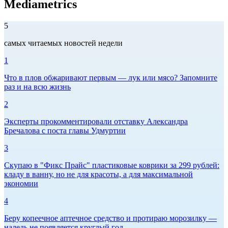
Mediametrics
5
самых читаемых новостей недели
1
Что в плов обжаривают первым — лук или мясо? Запомните
раз и на всю жизнь
2
Эксперты прокомментировали отставку Александра
Бречалова с поста главы Удмуртии
3
Скупаю в "Фикс Прайс" пластиковые коврики за 299 рублей:
кладу в ванну, но не для красоты, а для максимальной
экономии
4
Беру копеечное аптечное средство и протираю морозилку —
наледь не появляется круглый год