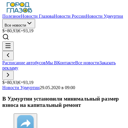
Полезное
Новости Глазова
Новости России
Новости Удмуртии
Все новости
$=
80,93
|
€=
93,19
Расписание автобусов
Мы ВКонтакте
Все новости
Заказать
рекламу
$=
80,93
|
€=
93,19
Новости Удмуртии
29.05.2020 в 09:00
В Удмуртии установили минимальный размер
взноса на капитальный ремонт