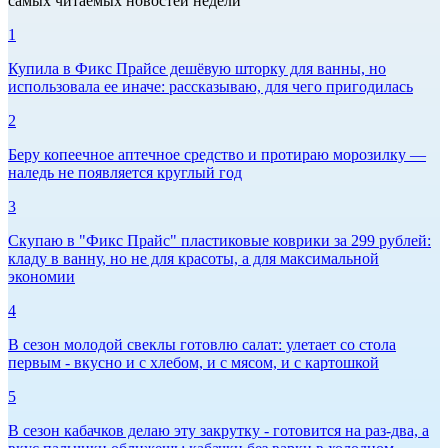
самых читаемых новостей недели
1
Купила в Фикс Прайсе дешёвую шторку для ванны, но
использовала ее иначе: рассказываю, для чего пригодилась
2
Беру копеечное аптечное средство и протираю морозилку —
наледь не появляется круглый год
3
Скупаю в "Фикс Прайс" пластиковые коврики за 299 рублей:
кладу в ванну, но не для красоты, а для максимальной
экономии
4
В сезон молодой свеклы готовлю салат: улетает со стола
первым - вкусно и с хлебом, и с мясом, и с картошкой
5
В сезон кабачков делаю эту закрутку - готовится на раз-два, а