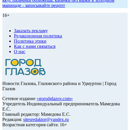
вкус пальчики оближешь: кабачки без варки в холодном
маринаде - записывайте рецепт
16+
Заказать рекламу
Редакционная политика
Политика этики
Как с нами связаться
О нас
Новости Глазова, Глазовского района и Удмуртии | Город
Глазов
Сетевое издание
«
gorodglazov.com
»
Учредитель Индивидуальный предприниматель Мамедова
Е.С.
Главный редактор: Мамедова Е.С.
Редакция:
sitesredaktor@yandex.ru
Возрастная категория сайта: 16+