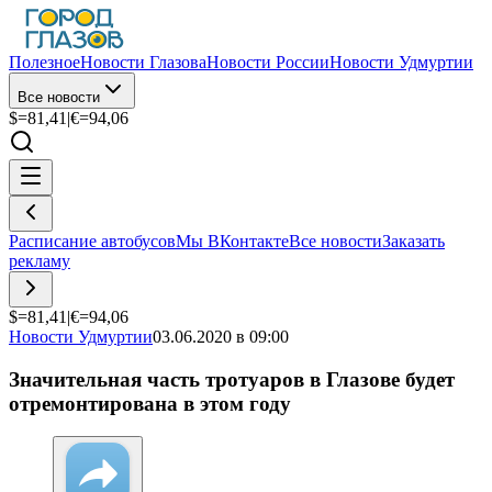
Полезное
Новости Глазова
Новости России
Новости Удмуртии
Все новости
$=
81,41
|
€=
94,06
Расписание автобусов
Мы ВКонтакте
Все новости
Заказать
рекламу
$=
81,41
|
€=
94,06
Новости Удмуртии
03.06.2020 в 09:00
Значительная часть тротуаров в Глазове будет
отремонтирована в этом году