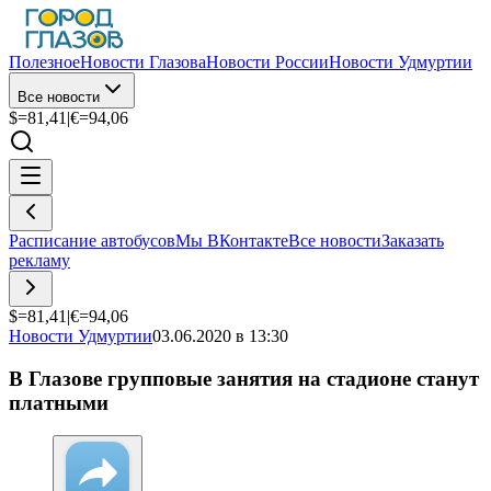
Полезное
Новости Глазова
Новости России
Новости Удмуртии
Все новости
$=
81,41
|
€=
94,06
Расписание автобусов
Мы ВКонтакте
Все новости
Заказать
рекламу
$=
81,41
|
€=
94,06
Новости Удмуртии
03.06.2020 в 13:30
В Глазове групповые занятия на стадионе станут
платными