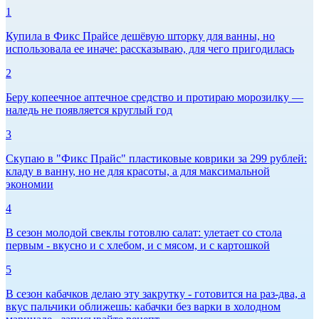
1
Купила в Фикс Прайсе дешёвую шторку для ванны, но
использовала ее иначе: рассказываю, для чего пригодилась
2
Беру копеечное аптечное средство и протираю морозилку —
наледь не появляется круглый год
3
Скупаю в "Фикс Прайс" пластиковые коврики за 299 рублей:
кладу в ванну, но не для красоты, а для максимальной
экономии
4
В сезон молодой свеклы готовлю салат: улетает со стола
первым - вкусно и с хлебом, и с мясом, и с картошкой
5
В сезон кабачков делаю эту закрутку - готовится на раз-два, а
вкус пальчики оближешь: кабачки без варки в холодном