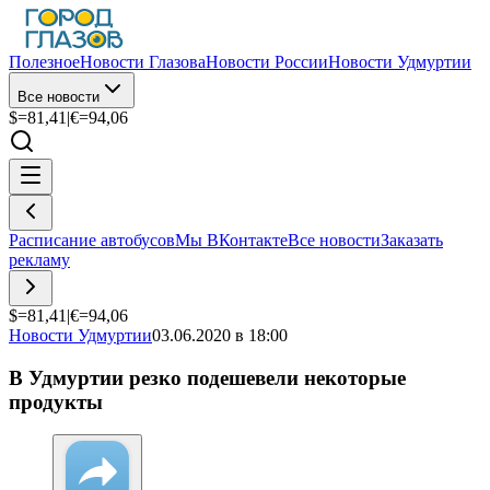
Полезное
Новости Глазова
Новости России
Новости Удмуртии
Все новости
$=
81,41
|
€=
94,06
Расписание автобусов
Мы ВКонтакте
Все новости
Заказать
рекламу
$=
81,41
|
€=
94,06
Новости Удмуртии
03.06.2020 в 18:00
В Удмуртии резко подешевели некоторые
продукты