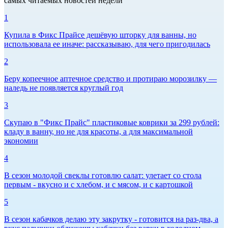
самых читаемых новостей недели
1
Купила в Фикс Прайсе дешёвую шторку для ванны, но
использовала ее иначе: рассказываю, для чего пригодилась
2
Беру копеечное аптечное средство и протираю морозилку —
наледь не появляется круглый год
3
Скупаю в "Фикс Прайс" пластиковые коврики за 299 рублей:
кладу в ванну, но не для красоты, а для максимальной
экономии
4
В сезон молодой свеклы готовлю салат: улетает со стола
первым - вкусно и с хлебом, и с мясом, и с картошкой
5
В сезон кабачков делаю эту закрутку - готовится на раз-два, а