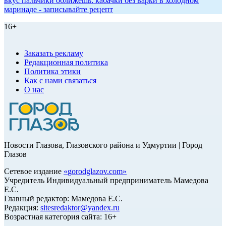
вкус пальчики оближешь: кабачки без варки в холодном
маринаде - записывайте рецепт
16+
Заказать рекламу
Редакционная политика
Политика этики
Как с нами связаться
О нас
Новости Глазова, Глазовского района и Удмуртии | Город
Глазов
Сетевое издание
«
gorodglazov.com
»
Учредитель Индивидуальный предприниматель Мамедова
Е.С.
Главный редактор: Мамедова Е.С.
Редакция:
sitesredaktor@yandex.ru
Возрастная категория сайта: 16+